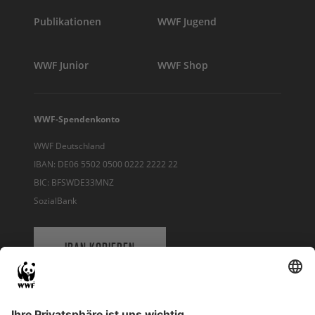
Publikationen
WWF Jugend
WWF Junior
WWF Shop
WWF-Spendenkonto
WWF Deutschland
IBAN: DE06 5502 0500 0222 2222 22
BIC: BFSWDE33MNZ
SozialBank
IBAN KOPIEREN
QR-CODE FÜR BANKING-APP