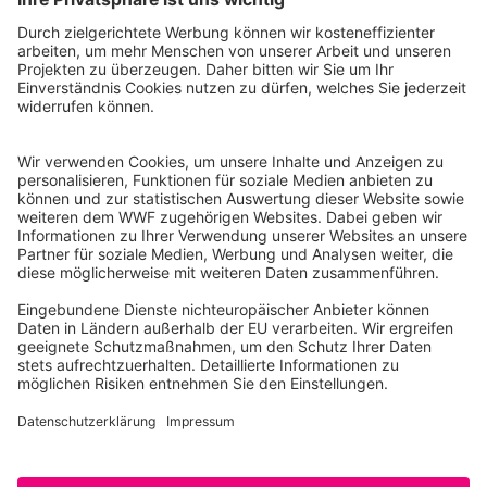
WWF Deutschland
Reinhardtstr. 18
10117 Berlin
Tel.: 030-311 777 700
Ihre Spende kann steuerlich geltend gemacht werden
Registriert als Stiftung WWF Deutschland, Senatsverwaltung für
Justiz Berlin, Az: 3416/976/2
Umsatzsteuer-Identifikationsnummer: DE 114236103
Freistellungsbescheid: Als gemeinnützige Körperschaft befreit
von der Körperschaftssteuer gem. §5 I 9 KStg. unter der
Steuernummer 27/641/09321
© WWF Deutschland 2026