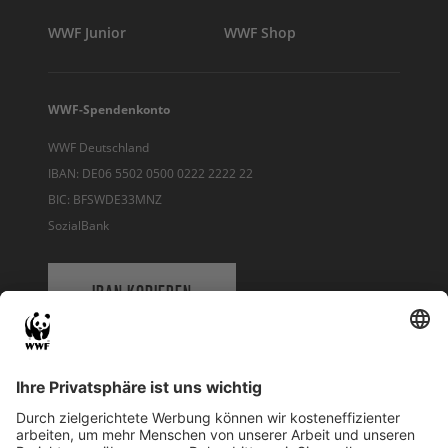
WWF Junior
WWF Shop
WWF-Spendenkonto
WWF Deutschland
IBAN: DE06 5502 0500 0222 2222 22
BIC: BFSWDE33MNZ
SozialBank
IBAN KOPIEREN
QR-CODE FÜR BANKING-APP
WWF Deutschland