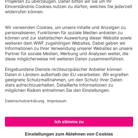
Reinhardtstr. 18
10117 Berlin
Tel.: 030-311 777 700
Ihre Spende kann steuerlich geltend gemacht werden
Registriert als Stiftung WWF Deutschland, Senatsverwaltung für
Justiz Berlin, Az: 3416/976/2
Umsatzsteuer-Identifikationsnummer: DE 114236103
Freistellungsbescheid: Als gemeinnützige Körperschaft befreit
von der Körperschaftssteuer gem. §5 I 9 KStg. unter der
Steuernummer 27/641/09321
© WWF Deutschland 2026