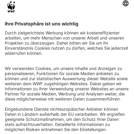
QR-CODE FÜR BANKING-APP
WWF Deutschland
Reinhardtstr. 18
10117 Berlin
Tel.: 030-311 777 700
Ihre Spende kann steuerlich geltend gemacht werden
Registriert als Stiftung WWF Deutschland, Senatsverwaltung für
Justiz Berlin, Az: 3416/976/2
Umsatzsteuer-Identifikationsnummer: DE 114236103
Freistellungsbescheid: Als gemeinnützige Körperschaft befreit
von der Körperschaftssteuer gem. §5 I 9 KStg. unter der
Steuernummer 27/641/09321