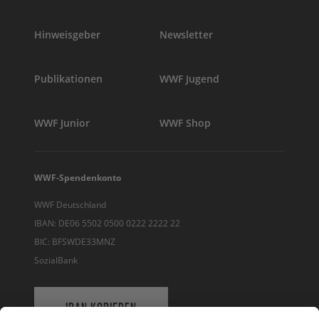
Hinweisgeber
Newsletter
Publikationen
WWF Jugend
WWF Junior
WWF Shop
WWF-Spendenkonto
WWF Deutschland
IBAN: DE06 5502 0500 0222 2222 22
BIC: BFSWDE33MNZ
SozialBank
IBAN KOPIEREN