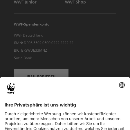
WWF Junior
WWF Shop
WWF-Spendenkonto
WWF Deutschland
IBAN: DE06 5502 0500 0222 2222 22
BIC: BFSWDE33MNZ
SozialBank
IBAN KOPIEREN
QR-CODE FÜR BANKING-APP
WWF Deutschland
Reinhardtstr. 18