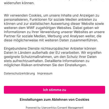
10117 Berlin
Tel.: 030-311 777 700
Ihre Spende kann steuerlich geltend gemacht werden
Registriert als Stiftung WWF Deutschland, Senatsverwaltung für
Justiz Berlin, Az: 3416/976/2
Umsatzsteuer-Identifikationsnummer: DE 114236103
Freistellungsbescheid: Als gemeinnützige Körperschaft befreit
von der Körperschaftssteuer gem. §5 I 9 KStg. unter der
Steuernummer 27/641/09321
© WWF Deutschland 2026
SPENDEN