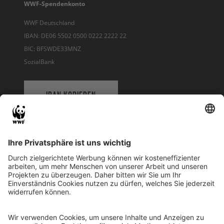
WWF-Spendenkonto
WWF Deutschland
IBAN: DE06 5502 0500 0222 2222 22
BIC: BFSWDE33MNZ
SozialBank
IBAN KOPIEREN
QR-CODE FÜR BANKING-APP
WWF Deutschland
Reinhardtstr. 18
10117 Berlin
Tel.: 030-311 777 700
Ihre Spende kann steuerlich geltend gemacht werden