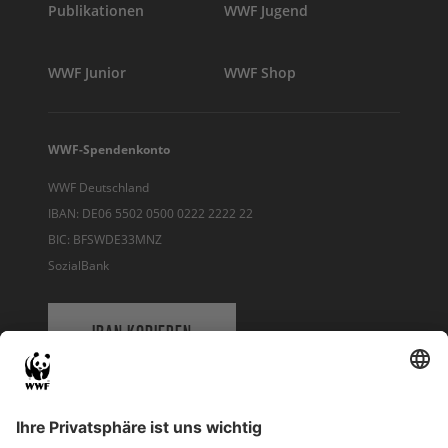
Publikationen
WWF Jugend
WWF Junior
WWF Shop
WWF-Spendenkonto
WWF Deutschland
IBAN: DE06 5502 0500 0222 2222 22
BIC: BFSWDE33MNZ
SozialBank
IBAN KOPIEREN
QR-CODE FÜR BANKING-APP