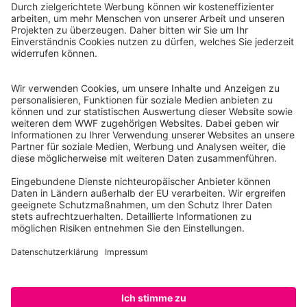
WWF Deutschland
Reinhardtstr. 18
10117 Berlin
Tel.: 030-311 777 700
Ihre Spende kann steuerlich geltend gemacht werden
Registriert als Stiftung WWF Deutschland, Senatsverwaltung für
Justiz Berlin, Az: 3416/976/2
Umsatzsteuer-Identifikationsnummer: DE 114236103
Freistellungsbescheid: Als gemeinnützige Körperschaft befreit
von der Körperschaftssteuer gem. §5 I 9 KStg. unter der
Steuernummer 27/641/09321
© WWF Deutschland 2026