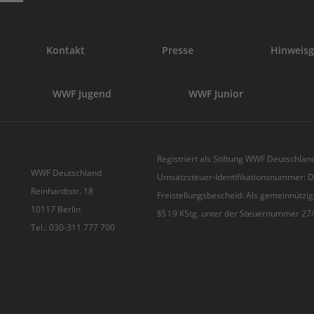
Kontakt
Presse
Hinweisg
WWF Jugend
WWF Junior
Registriert als Stiftung WWF Deutschland
WWF Deutschland
Umsatzsteuer-Identifikationsnummer:
Reinhardtstr. 18
Freistellungsbescheid: Als gemeinnützig
10117 Berlin
§5 I 9 KStg. unter der Steuernummer 2
Tel.: 030-311 777 700