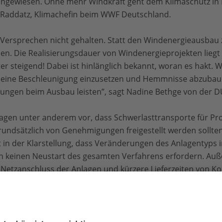
 angewiesen. Ohne mehr Windkraft geht dem Klimaschutz in 
e Raddatz, Klimachefin beim WWF Deutschland.
n Versprechen nicht gehalten. Statt den Windenergieausbau z
. Die Realisierungsdauer von Windenergieprojekten liegt 
r steigend! Dabei ist hinlänglich bekannt, woran es hakt. W
für eine Beschleunigung einzusetzen und Hemmnisse abzuba
rungen beim Ausbau leisten”, sagt Nadine Bethge von der D
lagen unter anderem vor, dass Schwerlasttransporte für Pr
rundsätzlich von Genehmigungen freigestellt werden sollten.
t in der Klarstellung, dass Veränderungen des Anlagentyps 
keinen Neustart des gesamten Verfahrens erfordern. Auß
 Netzanschluss der Anlagen und kürzere Lieferzeiten von 
spannwerken. Nicht zuletzt braucht es mehr Fachkräfte, u
r Woche hatte auch die internationale Energieagentur ihre