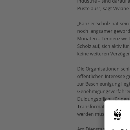
Industrie – sind darauf
Puste aus“, sagt Vivian
„Kanzler Scholz hat sei
noch langsamer geworden
Monaten – Tendenz weite
Scholz auf, sich aktiv 
keine weiteren Verzöge
Die Organisationen sch
öffentlichen Interesse g
zur Beschleunigung lieg
Genehmigungsverfahren 
Duldungspflicht für den
Transformatoren und Um
werden muss.
Am Dienstag vergangene