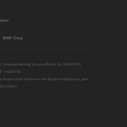
eber
WWF Shop
, Senatsverwaltung für Justiz Berlin, Az: 3416/976/2
 DE 114236103
e Körperschaft befreit von der Körperschaftssteuer gem.
7/641/09321