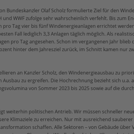
n Bundeskanzler Olaf Scholz formulierte Ziel für den Win
 und WWF zufolge sehr wahrscheinlich verfehlt. Bis zum En
en pro Tag vier bis fünf Windenergieanlagen errichtet werde
en Fall lediglich 3,3 Anlagen täglich möglich. Als realisti
lagen pro Tag angesehen. Schon im vergangenen Jahr blieb 
zent hinter dem Jahresziel zurück, im Schnitt kamen nur z
ellieren an Kanzler Scholz, den Windenergieausbau zu pri
n Ausbau zu ergreifen. Die Hochrechnung bezieht sich u.a. 
gsvolumina von Sommer 2023 bis 2025 sowie auf die durchs
.
gt weiterhin politischen Antrieb. Wir müssen schneller ne
ere Klimaziele zu erreichen. Nur mit ausreichend sauberer
ansformation schaffen. Alle Sektoren – von Gebäude über V