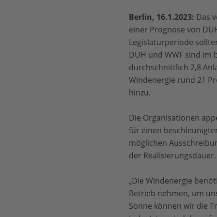
Berlin, 16.1.2023:
Das vo
einer Prognose von DUH
Legislaturperiode sollt
DUH und WWF sind im best
durchschnittlich 2,8 An
Windenergie rund 21 Pro
hinzu.
Die Organisationen app
für einen beschleunigte
möglichen Ausschreibun
der Realisierungsdauer
„Die Windenergie benöti
Betrieb nehmen, um uns
Sonne können wir die Tr