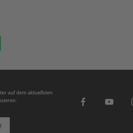
ok
auf Bluesky
Teilen auf Whatsapp
er auf dem aktuellsten
ssieren.
!