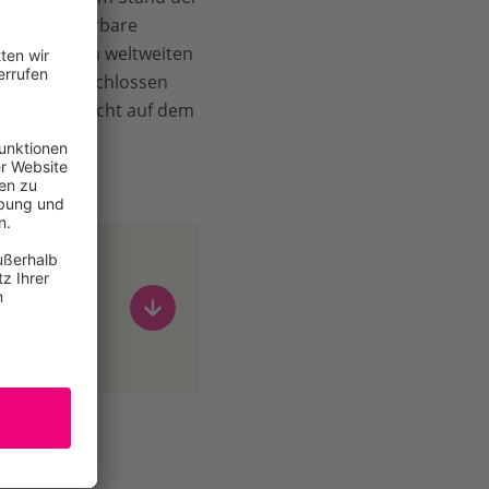
mehr erneuerbare
energie. Vom weltweiten
in Dubai beschlossen
glich noch nicht auf dem
 periode -