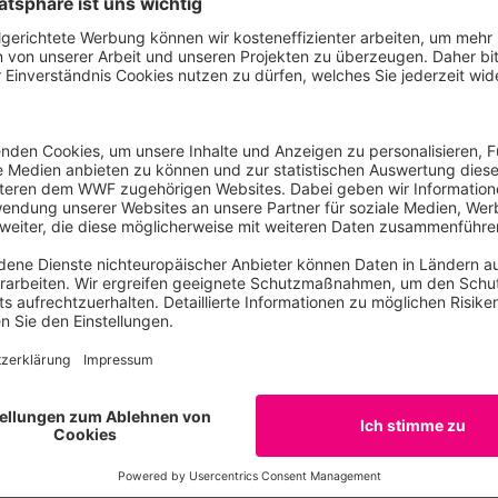
estellt. Demnach kamen im vergangenen Jahr 50 Prozent 
m Jahr zuvor. Der Schwerpunkt lag aber besonders auf Solar
 der Kapazitäten bis 2030, das auch auf der Klimakonferenz 
inschaft noch weit entfernt. Auch Deutschland ist diesbezü
pier von WWF und DUH: Ausbau Windenergie
indenergie an Land bis zum Ende der laufenden Legislatur-
chnung der DUH und des WWF.
B