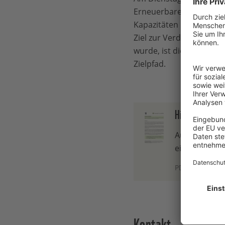
Erneuerbaren 2023 vorg
Kapazitäten hinzu als i
Ziel zur Verdreifachung
wurde, ist die Weltgeme
Zielpfad.
Hintergrundpa
Ausbau der W
eine Hochre
PDF - 224,80 K
Kontakt