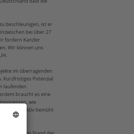
Deutschland bald die
u beschleunigen, ist er
inzwischen bei über 27
ir fordern Kanzler
uen. Wir können uns
UH.
ojekte im überragenden
 Kurzfristiges Potenzial
in laufenden
erdem braucht es eine
Komponenten, wie
m die sich aktiv bemüht
n Bericht zum Stand der