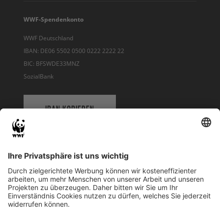
WWF-Spendenkonto
WWF Deutschland
IBAN: DE06 5502 0500 0222 2222 22
BIC: BFSWDE33MNZ
SozialBank
IBAN KOPIEREN
QR-CODE FÜR BANKING-APP
WWF Deutschland
Reinhardtstr. 18
10117 Berlin