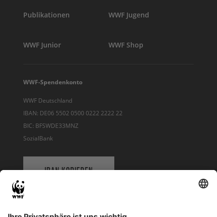
Publikationen
WWF Jugend
WWF Junior
WWF Shop
WWF-Spendenkonto
WWF Deutschland
IBAN: DE06 5502 0500 0222 2222 22
BIC: BFSWDE33MNZ
SozialBank
IBAN KOPIEREN
QR-CODE FÜR BANKING-APP