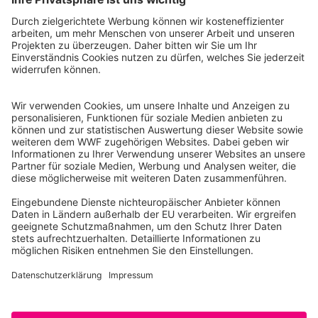
WWF Deutschland
Reinhardtstr. 18
10117 Berlin
Tel.: 030-311 777 700
Ihre Spende kann steuerlich geltend gemacht werden
Registriert als Stiftung WWF Deutschland, Senatsverwaltung für
Justiz Berlin, Az: 3416/976/2
Umsatzsteuer-Identifikationsnummer: DE 114236103
Freistellungsbescheid: Als gemeinnützige Körperschaft befreit
von der Körperschaftssteuer gem. §5 I 9 KStg. unter der
Steuernummer 27/641/09321
© WWF Deutschland 2026