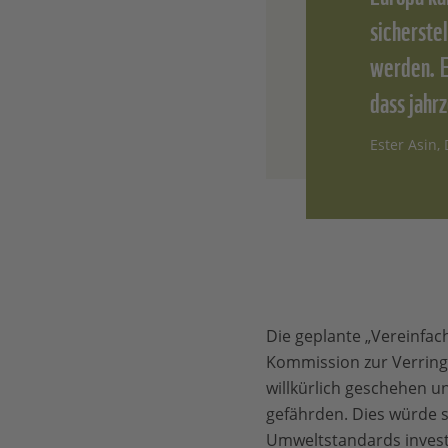
sicherste
werden. E
dass jahr
Ester Asin,
Die geplante „Vereinfa
Kommission zur Verring
willkürlich geschehen u
gefährden. Dies würde s
Umweltstandards investi