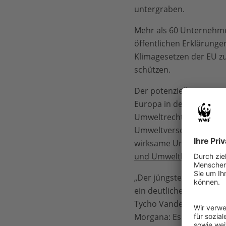
untergraben.
Mehr als 60 Unternehmen
öffentlichen Erklärunge
Klimagesetzen der EU z
schützen.
Der potenzielle Preis e
Europa in den vergange
Umweltrechts würde di
Umweltverschmutzung un
wirksame Umsetzung de
und Umweltkosten eins
„Der jüngste Vorschlag
ein deutliches Zeichen d
Tycho Vandermaesen, Che
Morgana: Es wird keine 