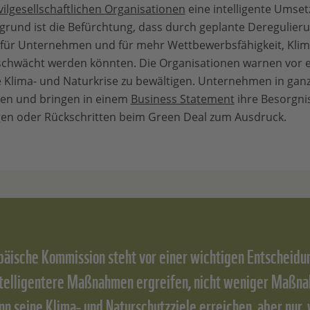
vilgesellschaftlichen Organisationen
eine intelligente Umse
rund ist die Befürchtung, dass durch geplante Deregulier
 für Unternehmen und für mehr Wettbewerbsfähigkeit, Klim
chwächt werden könnten. Die Organisationen warnen vor 
e Klima- und Naturkrise zu bewältigen. Unternehmen in gan
en und bringen in einem
Business Statement
ihre Besorgni
en oder Rückschritten beim Green Deal zum Ausdruck.
päische Kommission steht vor einer wichtigen Entscheidu
telligentere Maßnahmen ergreifen, nicht weniger Maßn
nn seine Klima- und Naturschutzziele erreichen, aber nur,