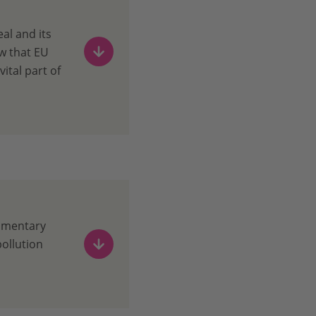
al and its
w that EU
ital part of
iamentary
pollution