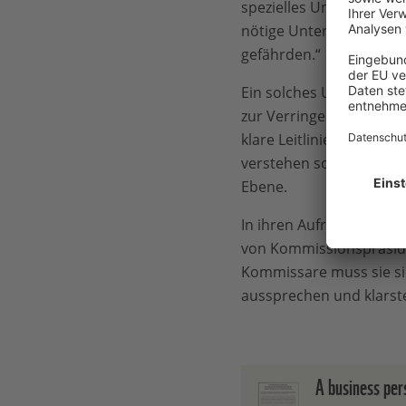
spezielles Umsetzungs
nötige Unterstützung zu
gefährden.“
Ein solches Umsetzungs
zur Verringerung des V
klare Leitlinien, die U
verstehen sowie die Ver
Ebene.
In ihren Aufrufen verla
von Kommissionspräside
Kommissare muss sie si
aussprechen und klarste
A business per