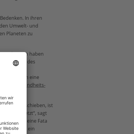
 Bedenken. In ihren
i den Umwelt- und
en Planeten zu
aauswirkungen haben
 Schwächung des
n, Dürren,
uropa durch eine
Euro an Gesundheits-
ng zu verschieben, ist
itik durchsetzt“, sagt
och das ist eine Fata
 EU braucht ein