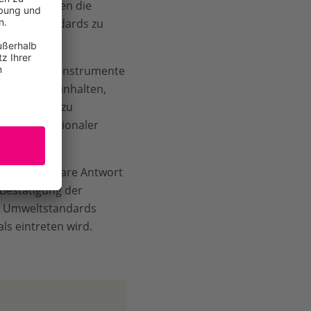
ssensgruppen die
 Umweltstandards zu
 digitaler Instrumente
spflicht beinhalten,
tlichkeiten zu
 und auf nationaler
hmen eine klare Antwort
Bestätigung der
n Umweltstandards
ls eintreten wird.