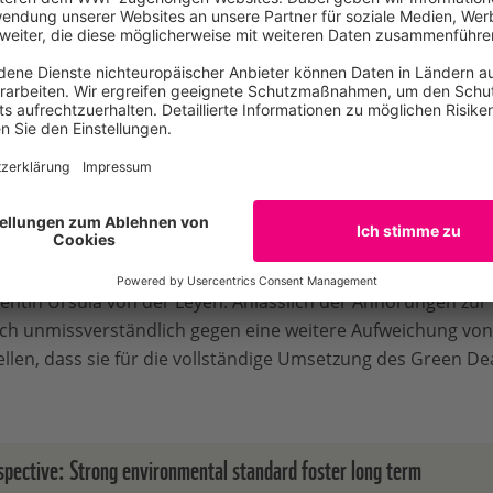
programm für den Green Deal, um Unternehmen und Intere
 geben, damit sie die Vorschriften einhalten können, ohne
programm würde eine systematischere und bessere Nutzung
erwaltungsaufwands und zur Verbesserung der Rechenschaft
nternehmen und Regulierungsbehörden helfen, ihre Verantwor
besserung der Effizienz der öffentlichen Verwaltung auf EU-
ngen die zivilgesellschaftlichen Organisationen und Unterne
ntin Ursula von der Leyen. Anlässlich der Anhörungen zur 
ch unmissverständlich gegen eine weitere Aufweichung vo
llen, dass sie für die vollständige Umsetzung des Green Dea
spective: Strong environmental standard foster long term