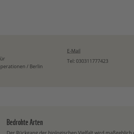
E-Mail
für
Tel: 030311777423
rationen / Berlin
Bedrohte Arten
Der Rückgang der biologischen Vielfalt wird maßgeblich