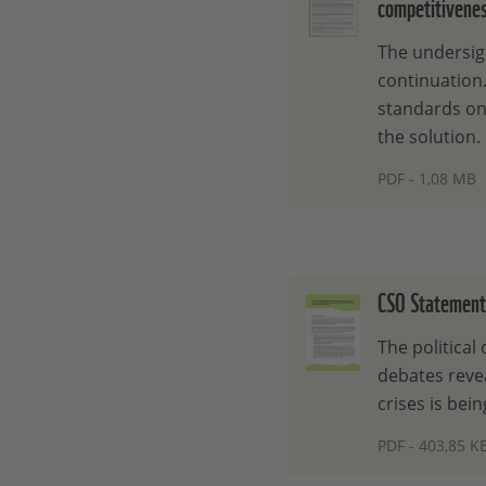
competitivene
The undersig
continuation.
standards on 
the solution.
PDF - 1,08 MB
CSO Statement
The political
debates revea
crises is bei
PDF - 403,85 K