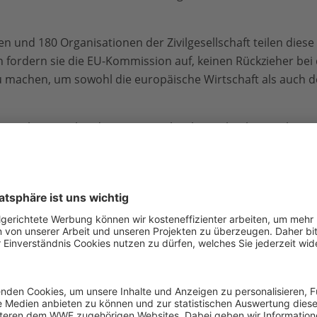
 und 180 Organisationen der Zivilgesellschaft teilen diese
n fordern sie die EU-Kommission auf, keinen Rückzieher be
u machen, um sowohl die europäische Wirtschaft als auch d
ines Scheiterns bei den EU-Umweltzielen ist hoch. Die Klim
nen zehn Jahren
bereits 260 Milliarden Euro gekostet
. Eine
ese Kosten weiter erhöhen und zu mehr Überschwemmunge
d Gesundheitskrisen führen. Im Gegensatz dazu könnte E
r bestehenden Gesetze
jährlich mindestens 55 Milliarden 
paren
.
 der Kommission, die Anwendung der EU-Abholzungsverordnu
afür, dass sich dieses neue Narrativ in der europäischen Pol
f für Politik & Strategie im WWF European Policy Office. „D
starke Wirtschaft ohne einen starken Green Deal geben. Die