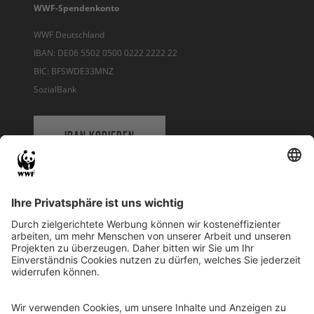
WWF-Spendenkonto
WWF Deutschland
IBAN: DE06 5502 0500 0222 2222 22
BIC: BFSWDE33MNZ
SozialBank
IBAN KOPIEREN
QR-CODE FÜR BANKING-APP
WWF Deutschland
Reinhardtstr. 18
10117 Berlin
Tel.: 030-311 777 700