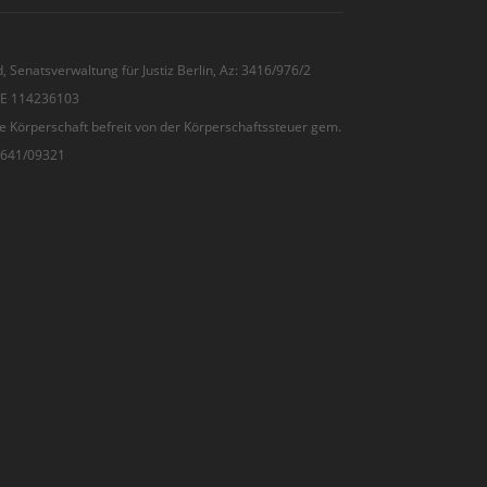
, Senatsverwaltung für Justiz Berlin, Az: 3416/976/2
 DE 114236103
e Körperschaft befreit von der Körperschaftssteuer gem.
7/641/09321