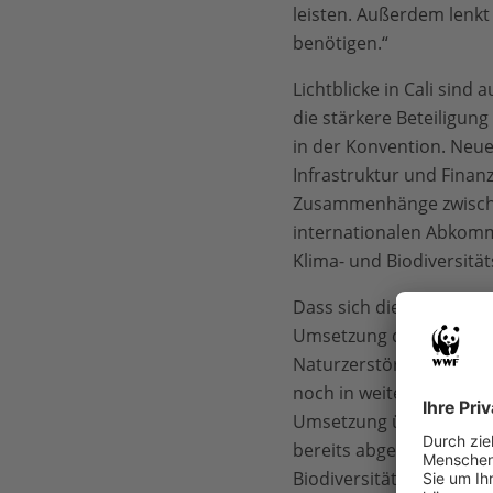
leisten. Außerdem lenkt
benötigen.“
Lichtblicke in Cali sin
die stärkere Beteiligun
in der Konvention. Neu
Infrastruktur und Fina
Zusammenhänge zwische
internationalen Abkomme
Klima- und Biodiversität
Dass sich die Staaten a
Umsetzung des Weltnatur
Naturzerstörung bis 203
noch in weiter Ferne. Di
Umsetzung überprüfen w
bereits abgereist, Besch
Biodiversitätserhalts.“