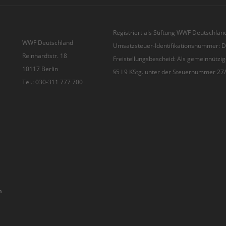
Registriert als Stiftung WWF Deutschland
WWF Deutschland
Umsatzsteuer-Identifikationsnummer:
Reinhardtstr. 18
Freistellungsbescheid: Als gemeinnützig
10117 Berlin
§5 I 9 KStg. unter der Steuernummer 2
Tel.: 030-311 777 700
n