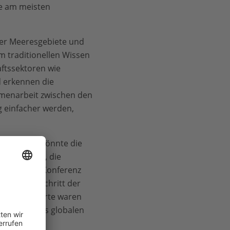
ie am meisten
cher Meeresgebiete und
m traditionellen Wissen
ftssektoren wie
 erkennen die
menarbeit zwischen den
g einfacher werden,
ig wurden, könnte die
: „Das Ziel, die
ach dieser Konferenz
ie den Fortschritt der
ele Delegierte waren
den Stand des globalen