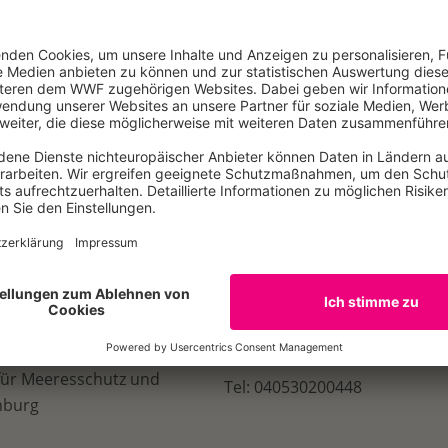
lständige Ende könnte höher nicht sein. Hinter den vielen 
teht in der Realität der unschätzbare Wert der Natur und 
bringt. Intakte Ökosysteme liefern sauberes Wasser, frucht
derstandfähigkeit gegen Krankheiten und Pandemien und g
uns Menschen. All das steht auf dem Spiel, wenn das Wel
E-Mail
für Meeresschutz und
Tel: 040530200448
mburg