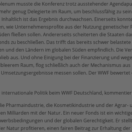
plenum musste die Konferenz trotz ausstehender Agendap
mehr genug Delegierte im Raum, um beschlussfähig zu sein.
 Inhaltlich ist das Ergebnis durchwachsen. Einerseits konnt
gen, wie Unternehmensprofite aus der Nutzung genetischer
den fließen sollen. Andererseits scheiterten die Staaten da
onds zu beschließen. Das trifft das bereits schwer belastet
ten und den Ländern im globalen Süden empfindlich. Die Ve
blieb aus. Und ohne Einigung bei der Finanzierung und weg
albleerem Raum, flog schließlich auch der Mechanismus aus 
e Umsetzungsergebnisse messen sollen. Der WWF bewertet 
für internationale Politik beim WWF Deutschland, kommentier
die Pharmaindustrie, die Kosmetikindustrie und der Agrar-
en Milliarden mit der Natur. Ein neuer Fonds ist ein wichtige
erbsbedingungen und der globalen Gerechtigkeit. Er stellt
 Natur profitieren, einen fairen Beitrag zur Erhaltung der b