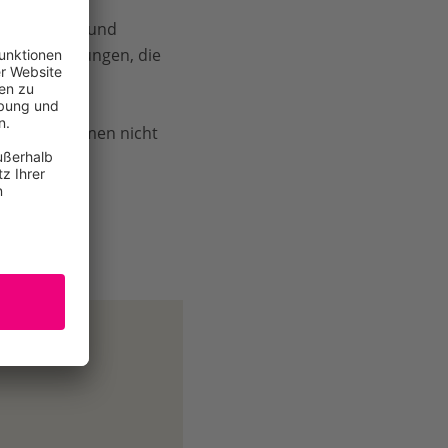
Textpassagen und
ihrer Leistungen, die
bare Böden,
eeignete
tnaturabkommen nicht