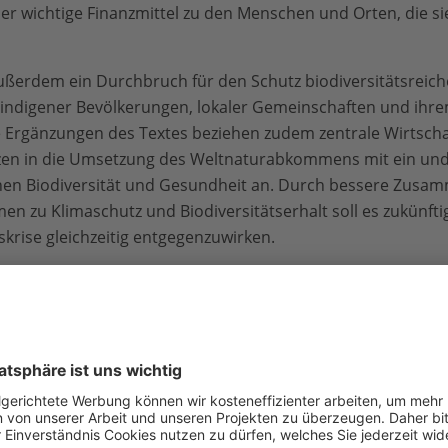
 er wichtige Finanzmittel zu den Menschen und Orten, die s
d außerdem ein Durchbruch für den Schutz biodiversitätsrei
g indigener Bevölkerungen, lokaler Gemeinschaften und ihre
e Ergänzungen des Textes beziehen zudem zentrale Wirtscha
nzen in die Umsetzung des Weltnaturabkommens mit ein und
n Biodiversität und Gesundheit an. Durch bessere Zusam
n zu Klimaschutz und Biodiversitätserhalt soll es zukünfti
skrise gleichzeitig entgegenzuwirken.
ber nicht weiter über die Mechanismen der Finanzierung ein
abkommens zurückwerfen. Florian Titze sieht das mit Sorge
0 aufzuhalten und sogar rückgängig zu machen, verbleibt n
e Länder haben es auch nicht geschafft final zu klären, wie s
ollen. Dafür fehlte am Ende das sogenannte Quorum. Zu vi
lüsse somit nicht mehr möglich. Ein trauriges Sinnbild für 