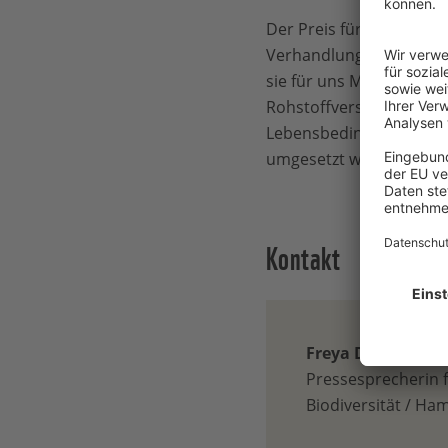
Der Preis für das unvol
Verhandlungs-Klammern s
sie für uns Menschen er
Rohstoffversorgung, Wi
Lebensbedingungen für 
umgesetzt wird.
Kontakt
Freya Duncker
Pressesprecherin 
Biodiversität / Ha