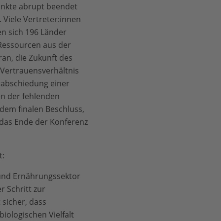
unkte abrupt beendet
 Viele Vertreter:innen
en sich 196 Länder
 Ressourcen aus der
ran, die Zukunft des
e Vertrauensverhältnis
rabschiedung einer
en der fehlenden
dem finalen Beschluss,
das Ende der Konferenz
t:
 und Ernährungssektor
r Schritt zur
 sicher, dass
iologischen Vielfalt