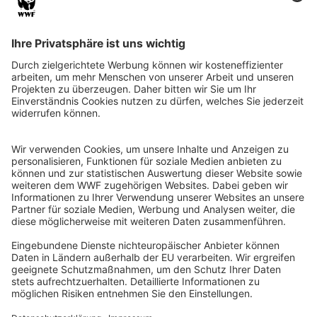
QR-CODE FÜR BANKING-APP
WWF Deutschland
Reinhardtstr. 18
10117 Berlin
Tel.: 030-311 777 700
Ihre Spende kann steuerlich geltend gemacht werden
Registriert als Stiftung WWF Deutschland, Senatsverwaltung für
Justiz Berlin, Az: 3416/976/2
Umsatzsteuer-Identifikationsnummer: DE 114236103
Freistellungsbescheid: Als gemeinnützige Körperschaft befreit
von der Körperschaftssteuer gem. §5 I 9 KStg. unter der
Steuernummer 27/641/09321
© WWF Deutschland 2026