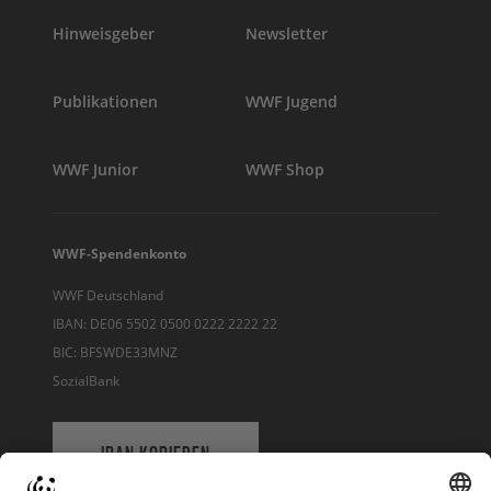
Hinweisgeber
Newsletter
Publikationen
WWF Jugend
WWF Junior
WWF Shop
WWF-Spendenkonto
WWF Deutschland
IBAN: DE06 5502 0500 0222 2222 22
BIC: BFSWDE33MNZ
SozialBank
IBAN KOPIEREN