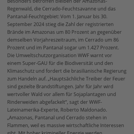
Besonders betroffen bleiben der Amazonas-
Regenwald, die Cerrado-Feuchtsavanne und das
Pantanal-Feuchtgebiet: Vom 1. Januar bis 30.
September 2024 stieg die Zahl der registrierten
Brände im Amazonas um 80 Prozent an gegenüber
demselben Vorjahreszeitraum, im Cerrado um 86
Prozent und im Pantanal sogar um 1.427 Prozent.
Die Umweltschutzorganisation WWF warnt vor
einem Super-GAU für die Biodiversität und den
Klimaschutz und fordert die brasilianische Regierung
zum Handeln auf. „Hauptsächliche Treiber der Feuer
sind gezielte Brandstiftungen. Jahr für Jahr wird
wertvoller Wald vor allem für Sojaplantagen und
Rinderweiden abgefackelt“, sagt der WWF-
Lateinamerika-Experte, Roberto Maldonado.
„Amazonas, Pantanal und Cerrado stehen in
Flammen, weil es massive wirtschaftliche Interessen
gibt. Mit hoher krimineller Energie werden