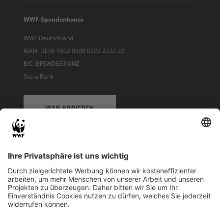
WWF-Spendenkonto
WWF Deutschland
IBAN: DE06 5502 0500 0222 2222 22
BIC: BFSWDE33MNZ
SozialBank
IBAN KOPIEREN
QR-CODE FÜR BANKING-APP
WWF Deutschland
Reinhardtstr. 18
10117 Berlin