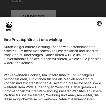
SozialBank
IBAN KOPIEREN
QR-CODE FÜR BANKING-APP
WWF Deutschland
Reinhardtstr. 18
10117 Berlin
Tel.: 030-311 777 700
Ihre Spende kann steuerlich geltend gemacht werden
Registriert als Stiftung WWF Deutschland, Senatsverwaltung für
Justiz Berlin, Az: 3416/976/2
Umsatzsteuer-Identifikationsnummer: DE 114236103
Freistellungsbescheid: Als gemeinnützige Körperschaft befreit