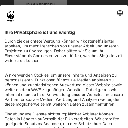
IBAN KOPIEREN
QR-CODE FÜR BANKING-APP
WWF Deutschland
Reinhardtstr. 18
10117 Berlin
Tel.: 030-311 777 700
Ihre Spende kann steuerlich geltend gemacht werden
Registriert als Stiftung WWF Deutschland, Senatsverwaltung für
Justiz Berlin, Az: 3416/976/2
Umsatzsteuer-Identifikationsnummer: DE 114236103
Freistellungsbescheid: Als gemeinnützige Körperschaft befreit
von der Körperschaftssteuer gem. §5 I 9 KStg. unter der
Steuernummer 27/641/09321