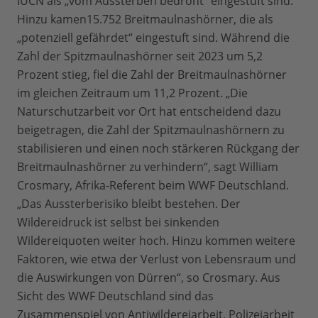
IUCN als „vom Aussterben bedroht“ eingestuft sind.
Hinzu kamen15.752 Breitmaulnashörner, die als
„potenziell gefährdet“ eingestuft sind. Während die
Zahl der Spitzmaulnashörner seit 2023 um 5,2
Prozent stieg, fiel die Zahl der Breitmaulnashörner
im gleichen Zeitraum um 11,2 Prozent. „Die
Naturschutzarbeit vor Ort hat entscheidend dazu
beigetragen, die Zahl der Spitzmaulnashörnern zu
stabilisieren und einen noch stärkeren Rückgang der
Breitmaulnashörner zu verhindern“, sagt William
Crosmary, Afrika-Referent beim WWF Deutschland.
„Das Aussterberisiko bleibt bestehen. Der
Wildereidruck ist selbst bei sinkenden
Wildereiquoten weiter hoch. Hinzu kommen weitere
Faktoren, wie etwa der Verlust von Lebensraum und
die Auswirkungen von Dürren“, so Crosmary. Aus
Sicht des WWF Deutschland sind das
Zusammenspiel von Antiwildereiarbeit, Polizeiarbeit