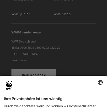
WWF Junior
WWF Shop
WWF-Spendenkonto
WWF Deutschland
IBAN: DE06 5502 0500 0222 2222 22
BIC: BFSWDE33MNZ
SozialBank
IBAN KOPIEREN
QR-CODE FÜR BANKING-APP