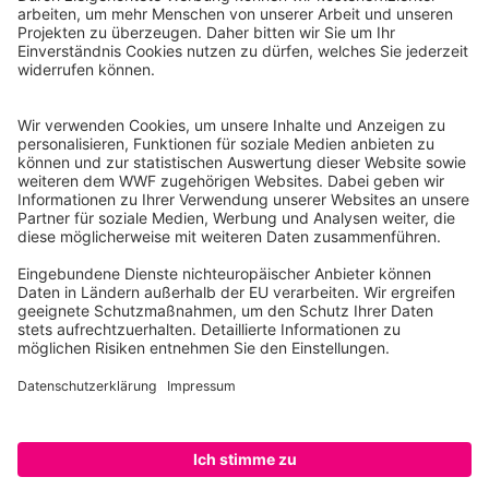
WWF Deutschland
Reinhardtstr. 18
10117 Berlin
Tel.: 030-311 777 700
Ihre Spende kann steuerlich geltend gemacht werden
Registriert als Stiftung WWF Deutschland, Senatsverwaltung für
Justiz Berlin, Az: 3416/976/2
Umsatzsteuer-Identifikationsnummer: DE 114236103
Freistellungsbescheid: Als gemeinnützige Körperschaft befreit
von der Körperschaftssteuer gem. §5 I 9 KStg. unter der
Steuernummer 27/641/09321
© WWF Deutschland 2026