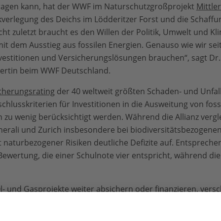
ragen kann, hat der WWF im Naturschutzgroßprojekt
Mittle
erlegung des Deichs im Lödderitzer Forst und die Schaffun
cht zuletzt braucht es den Willen der Politik, Umwelt und K
mit dem Ausstieg aus fossilen Energien. Genauso wie wir sei
estitionen und Versicherungslösungen brauchen“, sagt Dr. K
pertin beim WWF Deutschland.
cherungsrating
der 40 weltweit größten Schaden- und Unfall
chlusskriterien für Investitionen in die Ausweitung von fossi
n zu wenig berücksichtigt werden. Während die Allianz vergl
erali und Zurich insbesondere bei biodiversitätsbezogenen 
turbezogener Risiken deutliche Defizite auf. Entsprechend
 Bewertung, die einer Schulnote vier entspricht, während die
Öl- und Gasprojekte weiter absichern oder finanzieren, vers
igentlich Schutz bieten wollen. Dabei verfügt die Branche ü
anzielle Hebel. Diese Möglichkeiten werden bislang nicht a