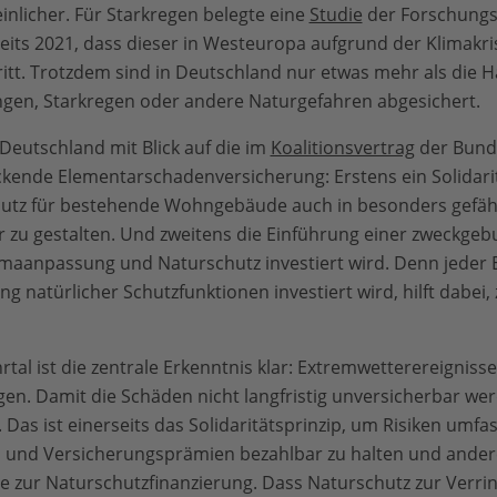
inlicher. Für Starkregen belegte eine
Studie
der Forschungsi
eits 2021, dass dieser in Westeuropa aufgrund der Klimakri
ritt. Trotzdem sind in Deutschland nur etwas mehr als die H
n, Starkregen oder andere Naturgefahren abgesichert.
eutschland mit Blick auf die im
Koalitionsvertrag
der Bund
ende Elementarschadenversicherung: Erstens ein Solidarit
hutz für bestehende Wohngebäude auch in besonders gefä
 zu gestalten. Und zweitens die Einführung einer zweckge
Klimaanpassung und Naturschutz investiert wird. Denn jeder 
g natürlicher Schutzfunktionen investiert wird, hilft dabei
rtal ist die zentrale Erkenntnis klar: Extremwetterereignis
. Damit die Schäden nicht langfristig unversicherbar werde
 Das ist einerseits das Solidaritätsprinzip, um Risiken umf
n und Versicherungsprämien bezahlbar zu halten und andere
zur Naturschutzfinanzierung. Dass Naturschutz zur Verri