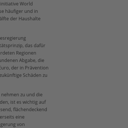
nitiative World
se häufiger und in
älfte der Haushalte
esregierung
ätsprinzip, das dafür
hrdeten Regionen
bundenen Abgabe, die
Euro, der in Prävention
, zukünftige Schäden zu
se nehmen zu und die
n, ist es wichtig auf
assend, flächendeckend
rseits eine
ngerung von