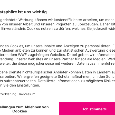
sung, Hochwasserschutz und naturbasierte Lösungen vora
lflut sein, dass wir Versicherungsschutz und Prävention ge
Kontakt
Julia
Dibiasi
Pressesprecherin
Kreislaufwirtschaft und nachhaltige Finanzen / B
www.wwf.de
julia.dibiasi@wwf.de