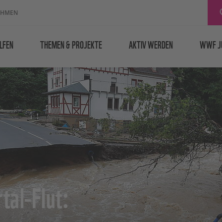
EHMEN
LFEN
THEMEN & PROJEKTE
AKTIV WERDEN
WWF J
tal-Flut: