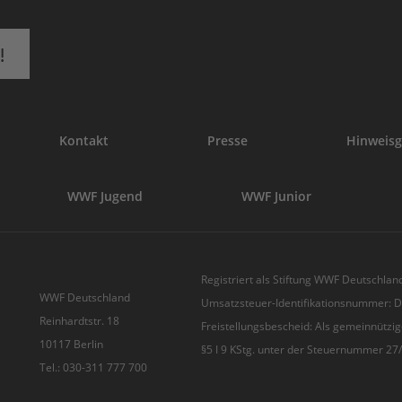
!
Kontakt
Presse
Hinweisg
WWF Jugend
WWF Junior
Registriert als Stiftung WWF Deutschland
WWF Deutschland
Umsatzsteuer-Identifikationsnummer:
Reinhardtstr. 18
Freistellungsbescheid: Als gemeinnützig
10117 Berlin
§5 I 9 KStg. unter der Steuernummer 2
Tel.: 030-311 777 700