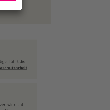
iger führt die
aschutzarbeit
zen wir nicht