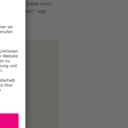
nzubringen. Dabei muss
meinsam denken“, sagt
erlin