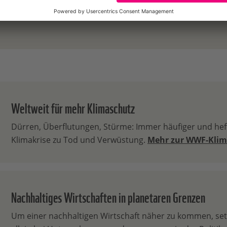
030 311777438
Weltweit für mehr Klimaschutz
Dürren, Überflutungen, Stürme: Immer häufiger und heft
Klimakrise zu Tod und Verwüstung.
Mehr zur WWF-Klim
Nachhaltiges Wirtschaften in planetaren Grenzen​
Um einer nachhaltigen Wirtschaft näher zu kommen, set