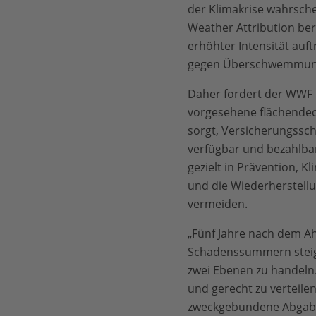
der Klimakrise wahrsche
Weather Attribution ber
erhöhter Intensität auft
gegen Überschwemmunge
Daher fordert der WWF D
vorgesehene flächendeck
sorgt, Versicherungssc
verfügbar und bezahlbar
gezielt in Prävention, 
und die Wiederherstellun
vermeiden.
„Fünf Jahre nach dem Ah
Schadenssummern steigen
zwei Ebenen zu handeln.
und gerecht zu verteile
zweckgebundene Abgabe 