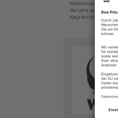
Klimaschutz und –anpas
die Lehre aus der Ahrta
Katja Kirchstein.