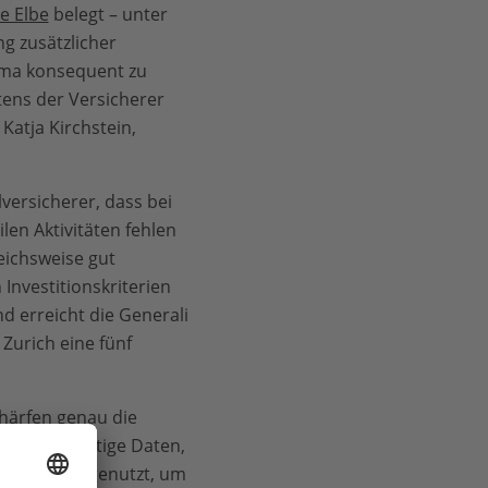
re Elbe
belegt – unter
g zusätzlicher
lima konsequent zu
tens der Versicherer
atja Kirchstein,
versicherer, dass bei
len Aktivitäten fehlen
eichsweise gut
Investitionskriterien
 erreicht die Generali
 Zurich eine fünf
chärfen genau die
ber einzigartige Daten,
usreichend genutzt, um