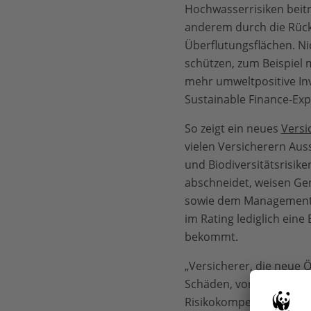
Hochwasserrisiken beit
anderem durch die Rückv
Überflutungsflächen. Ni
schützen, zum Beispiel 
mehr umweltpositive Inv
Sustainable Finance-Ex
So zeigt ein neues
Versi
vielen Versicherern Auss
und Biodiversitätsrisike
abschneidet, weisen Gen
sowie dem Management na
im Rating lediglich eine
bekommt.
„Versicherer, die neue 
Schäden, vor denen sie e
Risikokompetenz und fin