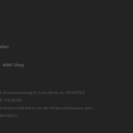
eber
WWF Shop
, Senatsverwaltung für Justiz Berlin, Az: 3416/976/2
 DE 114236103
e Körperschaft befreit von der Körperschaftssteuer gem.
7/641/09321