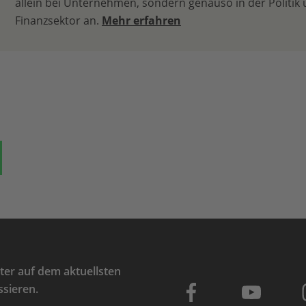
allein bei Unternehmen, sondern genauso in der Politik
Finanzsektor an.
Mehr erfahren
ok
auf Bluesky
Teilen auf Whatsapp
er auf dem aktuellsten
ssieren.