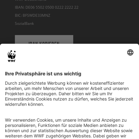
IBAN: DE06 5502 0500 0222 2222 22
BIC: BFSWDE33MNZ
SozialBank
IBAN KOPIEREN
QR-CODE FÜR BANKING-APP
WWF Deutschland
Reinhardtstr. 18
10117 Berlin
Tel.: 030-311 777 700
Ihre Spende kann steuerlich geltend gemacht werden
Registriert als Stiftung WWF Deutschland, Senatsverwaltung für