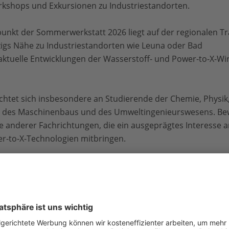
rkshops und Exkursionen zu Industriestandorten.
unkt der Sommerwerkstatt 2026 liegt auf der regionalen Tr
zigs Nähe zu Industriestandorten wie Leuna oder Bad
aktuelle Entwicklungen der Wasserstoff- und Power-to-X-Wir
htet sich insbesondere an Studierende der Chemie, Physik,
, des Maschinenbaus und des Umweltingenieurswesens. Be
 anderer Fachrichtungen, die ein ausgeprägtes Interesse 
er-to-X-Technologien mitbringen.
Verpflegung und Programmaktivitäten werden für die
en. Die Bewerbungsfrist endet am 15. Juli 2026
im Überblick:
 2026