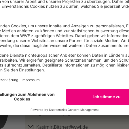
rms.office.com/e/U6WWyS4WJT
chreibung-sommerwerkstatt26
r
 Verpflegung kostenfrei
wf.de/p2x
Kontakt
Kasimir
Bittner
Studentischer Mitarbeiter
Bildung, Kinder & Jugend, WWF-Markenerlebnisse
Kasimir.Bittner@wwf.de