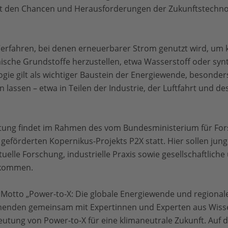
mit den Chancen und Herausforderungen der Zukunftstechno
erfahren, bei denen erneuerbarer Strom genutzt wird, um 
sche Grundstoffe herzustellen, etwa Wasserstoff oder syn
ogie gilt als wichtiger Baustein der Energiewende, besonders
en lassen – etwa in Teilen der Industrie, der Luftfahrt und de
altung findet im Rahmen des vom Bundesministerium für Fo
eförderten Kopernikus-Projekts P2X statt. Hier sollen ju
ktuelle Forschung, industrielle Praxis sowie gesellschaftlich
ekommen.
 Motto „Power-to-X: Die globale Energiewende und regional
hmenden gemeinsam mit Expertinnen und Experten aus Wisse
edeutung von Power-to-X für eine klimaneutrale Zukunft. A