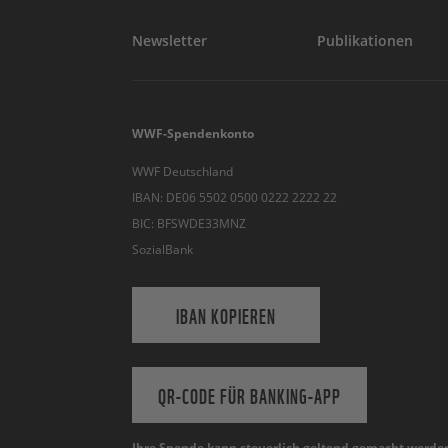
Newsletter
Publikationen
WWF-Spendenkonto
WWF Deutschland
IBAN: DE06 5502 0500 0222 2222 22
BIC: BFSWDE33MNZ
SozialBank
IBAN KOPIEREN
QR-CODE FÜR BANKING-APP
Ihre Spende kann steuerlich geltend gemacht werde