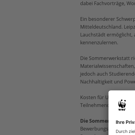
dabei Fachvorträge, Wo
Ein besonderer Schwerp
Mitteldeutschland. Leip
Lauchstädt ermöglicht, 
kennenzulernen.
Die Sommerwerkstatt ric
Materialwissenschaften
jedoch auch Studierende
Nachhaltigkeit und Pow
Kosten für Unterkunft, 
Teilnehmenden übernomm
Die Sommerwerkstatt 
Bewerbungsfrist:15. Juli