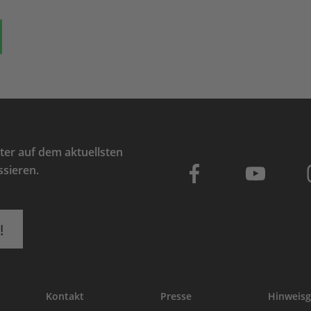
ok
auf Bluesky
Teilen auf Whatsapp
er auf dem aktuellsten
ssieren.
!
Kontakt
Presse
Hinweisg