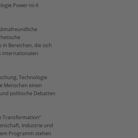
logie Power-to-X
klimafreundliche
thetische
 in Bereichen, die sich
s internationalen
rschung, Technologie
nge Menschen einen
e und politische Debatten
e Transformation“
nschaft, Industrie und
uf dem Programm stehen