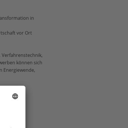
ansformation in
tschaft vor Ort
 Verfahrenstechnik,
werben können sich
an Energiewende,