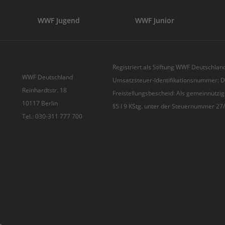
WWF Jugend
WWF Junior
Registriert als Stiftung WWF Deutschland
WWF Deutschland
Umsatzsteuer-Identifikationsnummer:
Reinhardtstr. 18
Freistellungsbescheid: Als gemeinnützig
10117 Berlin
§5 I 9 KStg. unter der Steuernummer 2
Tel.: 030-311 777 700
n