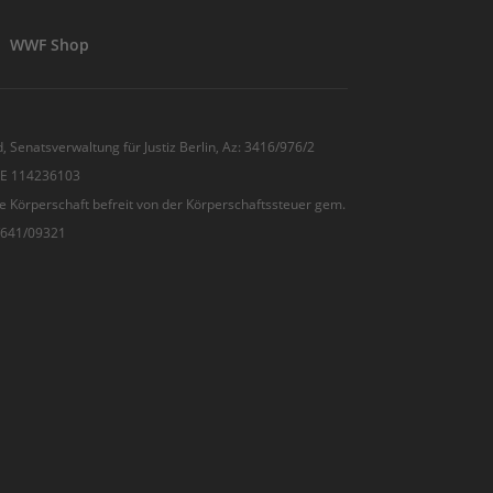
WWF Shop
, Senatsverwaltung für Justiz Berlin, Az: 3416/976/2
 DE 114236103
e Körperschaft befreit von der Körperschaftssteuer gem.
7/641/09321