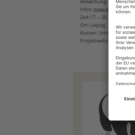
Bewerbung:
https://fo
Infos:
www.wwf.de/auss
Zeit:17. – 20. Septembe
Ort: Leipzig
Kosten: Unterkunft und
Projektwebseite:
www.w