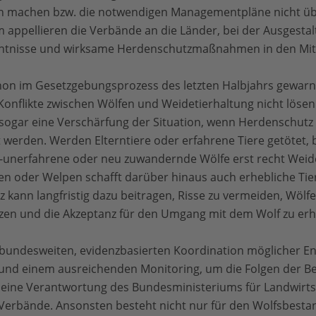
h machen bzw. die notwendigen Managementpläne nicht über
m appellieren die Verbände an die Länder, bei der Ausgesta
nntnisse und wirksame Herdenschutzmaßnahmen in den Mitte
on im Gesetzgebungsprozess des letzten Halbjahrs gewarnt,
onflikte zwischen Wölfen und Weidetierhaltung nicht lösen
sogar eine Verschärfung der Situation, wenn Herdenschutz
 werden. Werden Elterntiere oder erfahrene Tiere getötet, b
d-unerfahrene oder neu zuwandernde Wölfe erst recht Weide
ren oder Welpen schafft darüber hinaus auch erhebliche Ti
kann langfristig dazu beitragen, Risse zu vermeiden, Wölf
zen und die Akzeptanz für den Umgang mit dem Wolf zu erh
er bundesweiten, evidenzbasierten Koordination möglicher E
d einem ausreichenden Monitoring, um die Folgen der Bej
h eine Verantwortung des Bundesministeriums für Landwirt
Verbände. Ansonsten besteht nicht nur für den Wolfsbesta