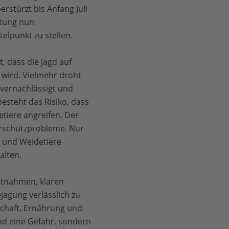
stürzt bis Anfang Juli
ltung nun
lpunkt zu stellen.
 dass die Jagd auf
 wird. Vielmehr droht
 vernachlässigt und
esteht das Risiko, dass
tiere angreifen. Der
erschutzprobleme. Nur
e und Weidetiere
alten.
ntnahmen, klaren
agung verlässlich zu
schaft, Ernährung und
nd eine Gefahr, sondern