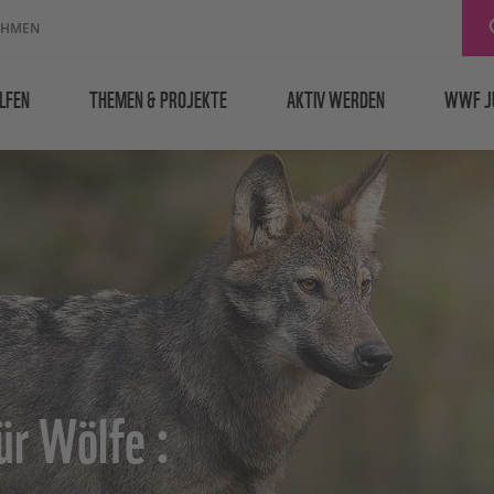
EHMEN
LFEN
THEMEN & PROJEKTE
AKTIV WERDEN
WWF J
ür Wölfe :