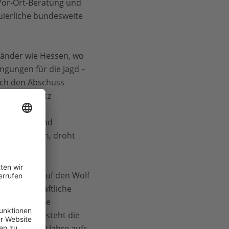
Vor-Ort-Beratung und
uierliche bundesweite
Länder wie Hessen, wo
ngungen für die Jagd –
urch den Abschuss
 Herdenschutz
 mit der
nvestieren und
lisieren kann, droht
er Jagdzeit auf den Wolf
 wissenschaftliche
Risiko für die
rdination besteht die
 letzten 20 Jahre aufs