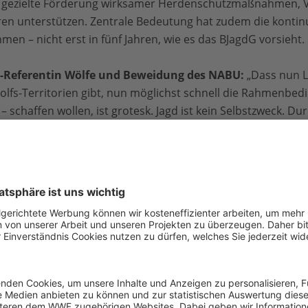
h gezielte Förderung wirksamer Herdenschutzmaßnahmen, 
en unterstützen. Zentrale Bedeutung hat zudem die kontin
en – nicht erst in fünf Jahren, wie es das BJagdG vorsieht.
r-Referentin Wölfe und Beweidung des NABU:
„Dass nun 
olfs-Territorien gibt, nun möglichst schnell die Rahmenbedi
– schaffen wollen, ist grotesk. Jagd ist kein Selbstzweck. D
en wird kein Weidetier sicherer sein, vor allem, wenn der
 reguläre Jagd auf Wölfe wird keine Lösung für die Konflikte
n. Entscheidend ist, dass wir in wirksamen Herdenschutz i
r unterstützen. Eine Bejagung, die Rudelstrukturen destabi
eue Probleme zu schaffen“.
enior Wildlife Conservation Expert beim WWF:
„Der Start d
te Bewertung seines Erhaltungszustands und ignoriert klare
r 20 % jährlicher Mortalität von adulten Tieren steigt das 
i etwa 30 % droht ein rapider Rückgang. Ohne nationale Koo
iele Tiere entnommen werden und die Naturschutzerfolge der