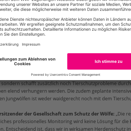
ohne den Weidetierhaltern wirklich zu helfen, denn entsche
her der AG Wolf und Weidetiere des BUND:
„Mit der Einfü
ungen auf den Wolfsbestand ermittelt werde. Doch statt d
torings wird in den meisten Bundesländern gerade (über w
ch Änderungen in der Behördenzuständigkeit gelähmt.“
eitung Wildtiere, Deutscher Tierschutzbund:
„Der Absch
lich einfache Lösung. Doch die Bejagung verfehlt nicht nur i
, sondern schafft zusätzlich noch Tierschutzprobleme durc
lpen elend verhungern werden. Die zudem geplante intensiv
n Jungwölfen ist weder waidgerecht noch mit dem Tierschu
orsitzender der Gesellschaft zum Schutz der Wölfe:
„Die re
ches professionelles Monitoring wird keine Lösung für die K
n. Entscheidend ist, dass wir in wirksamen Herdenschutz i