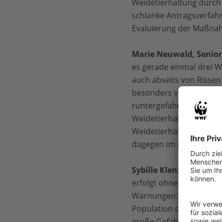
Weidetierhaltung durc
schlanke Antragsverfahr
Evaluierung der Maßnahm
Marie Neuwald, Senio
es gerade einmal drei W
auch abseits von Rissen 
besonders von Wolfswelp
runtergefahren wird. Die
Weidetierhaltung bringe
Weidetierhaltende besse
dagegen im Gegenteil n
Sybille Klenzendorf, S
erfolgt ohne transparen
Warnungen: Schon bei übe
Population deutlich, be
große Gefahr, dass zu v