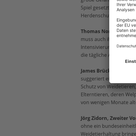
Spiel gesetzt werden – 
Herdenschutz.“
Thomas Norgall, Sprec
muss auch ihre Auswirk
Intensivierung des Moni
die tägliche Arbeit dur
James Brückner, Teaml
suggeriert eine vermeint
Schutz von Weidetieren
Elterntieren, deren We
von wenigen Monate alte
Jörg Zidorn, Zweiter V
ohne ein bundeseinheitli
Weidetierhaltung bringe