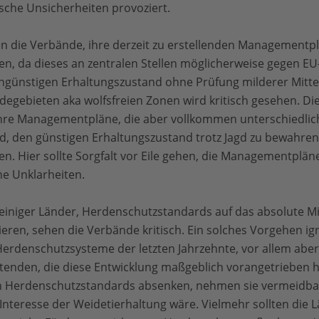
sche Unsicherheiten provoziert.
en die Verbände, ihre derzeit zu erstellenden Managementplä
n, da dieses an zentralen Stellen möglicherweise gegen EU
ungünstigen Erhaltungszustand ohne Prüfung milderer Mitte
egebieten aka wolfsfreien Zonen wird kritisch gesehen. D
re Managementpläne, die aber vollkommen unterschiedlic
nd, den günstigen Erhaltungszustand trotz Jagd zu bewahren 
n. Hier sollte Sorgfalt vor Eile gehen, die Managementpläne
he Unklarheiten.
einiger Länder, Herdenschutzstandards auf das absolute 
eren, sehen die Verbände kritisch. Ein solches Vorgehen ign
 Herdenschutzsysteme der letzten Jahrzehnte, vor allem aber
tenden, die diese Entwicklung maßgeblich vorangetrieben 
 Herdenschutzstandards absenken, nehmen sie vermeidbares
Interesse der Weidetierhaltung wäre. Vielmehr sollten die 