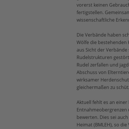
vorerst keinen Gebrauc
fertigstellen. Gemeinsa
wissenschaftliche Erke
Die Verbände haben sch
Wölfe die bestehenden K
aus Sicht der Verbände 
Rudelstrukturen gestört
Rudel zerfallen und jag
Abschuss von Elterntie
wirksamer Herdenschutz 
gleichermaßen zu schüt
Aktuell fehlt es an ein
Entnahmeobergrenzen un
bewerten. Dies sei auc
Heimat (BMLEH), so die 