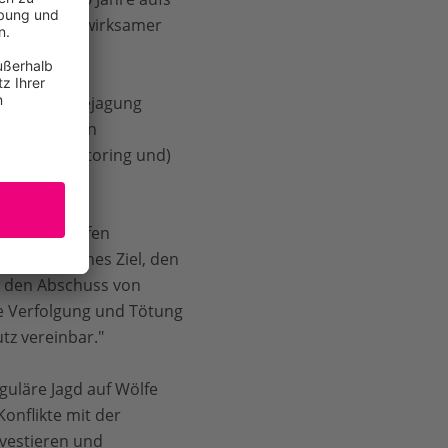
idend bleibt wirksamer
hrung der Bejagung
er notwenigen
eniger Monitoring und)
uss von Wölfen
hr eigentliches Ziel, den
h den Abschuss von
e Verfolgung und Tötung
tz vereinbar."
guläre Jagd auf Wölfe
onflikte mit der
nvestieren und