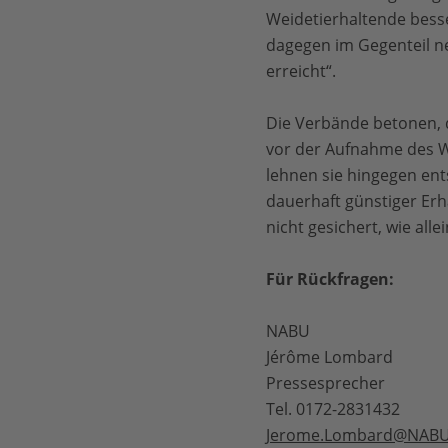
Weidetierhaltende besse
dagegen im Gegenteil ne
erreicht“.
Die Verbände betonen, d
vor der Aufnahme des Wo
lehnen sie hingegen ent
dauerhaft günstiger Erh
nicht gesichert, wie alle
Für Rückfragen:
NABU
Jérôme Lombard
Pressesprecher
Tel. 0172-2831432
Jerome.Lombard@NABU