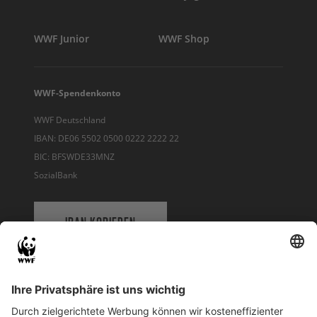
WWF Junior
WWF Shop
WWF-Spendenkonto
WWF Deutschland
IBAN: DE06 5502 0500 0222 2222 22
BIC: BFSWDE33MNZ
SozialBank
IBAN KOPIEREN
QR-CODE FÜR BANKING-APP