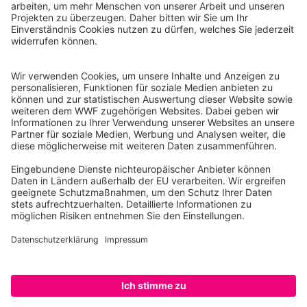
WWF Deutschland
Reinhardtstr. 18
10117 Berlin
Tel.: 030-311 777 700
Ihre Spende kann steuerlich geltend gemacht werden
Registriert als Stiftung WWF Deutschland, Senatsverwaltung für
Justiz Berlin, Az: 3416/976/2
Umsatzsteuer-Identifikationsnummer: DE 114236103
Freistellungsbescheid: Als gemeinnützige Körperschaft befreit
von der Körperschaftssteuer gem. §5 I 9 KStg. unter der
Steuernummer 27/641/09321
© WWF Deutschland 2026