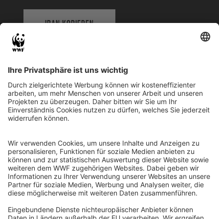
IBAN KOPIEREN
QR-CODE FÜR BANKING-APP
WWF Deutschland
Reinhardtstr. 18
10117 Berlin
Tel.: 030-311 777 700
Ihre Spende kann steuerlich geltend gemacht werden
Registriert als Stiftung WWF Deutschland, Senatsverwaltung für
Justiz Berlin, Az: 3416/976/2
Umsatzsteuer-Identifikationsnummer: DE 114236103
Freistellungsbescheid: Als gemeinnützige Körperschaft befreit