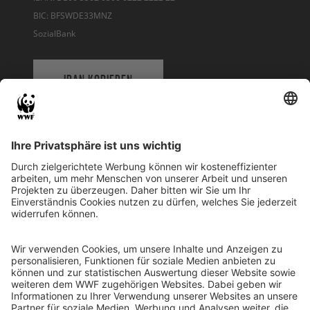
BIC: BFSWDE33MNZ
SozialBank
IBAN KOPIEREN
QR-CODE FÜR BANKING-APP
WWF Deutschland
Reinhardtstr. 18
10117 Berlin
Tel.: 030-311 777 700
Ihre Spende kann steuerlich geltend gemacht werden
Registriert als Stiftung WWF Deutschland, Senatsverwaltung für
Justiz Berlin, Az: 3416/976/2