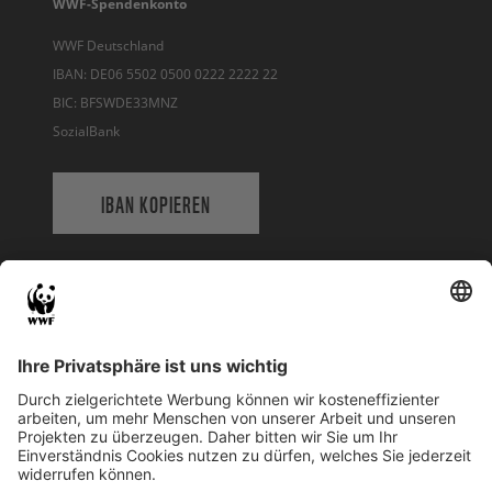
WWF-Spendenkonto
WWF Deutschland
IBAN: DE06 5502 0500 0222 2222 22
BIC: BFSWDE33MNZ
SozialBank
IBAN KOPIEREN
QR-CODE FÜR BANKING-APP
WWF Deutschland
Reinhardtstr. 18
10117 Berlin
Tel.: 030-311 777 700
Ihre Spende kann steuerlich geltend gemacht werden