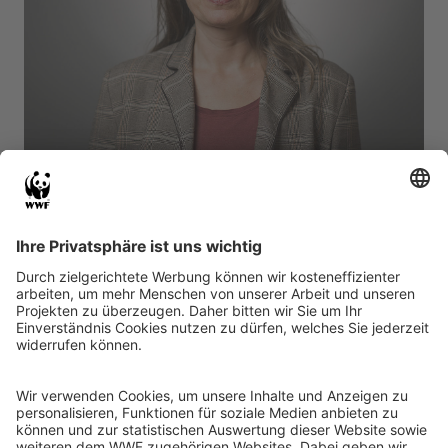
Dr. Susanne Winter, Programmleiterin Wald WWF
Deutschland
Wir wollen in der neuen Ausgabe des Weltwald-
Onlinemagazins einmal gemeinsam Revue passieren,
was wir in den letzten Jahren in Sachen Waldschutz
erreicht haben – und schauen, wohin es in nächster Zeit
gehen soll: von kleinen und größeren „Waldwundern“,
Überraschendem und Untererwartetem bis hin zu
persönlichen Anekdoten von vielen Jahren Waldarbeit des