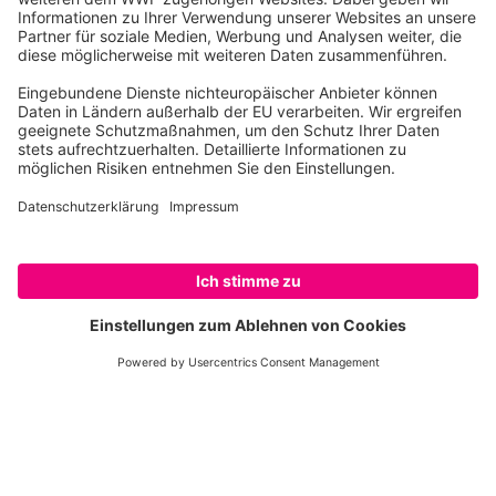
WWF.
Viel Freude beim Lesen!
Dr. Susanne Winter
Programmleiterin Wald WWF Deutschland
SPENDEN