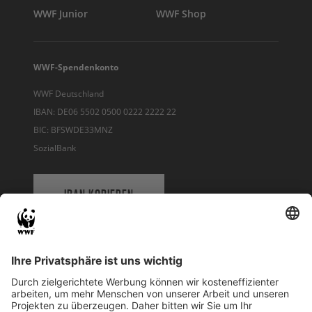
gesammelten Daten dienen dazu,
WWF Junior
WWF Shop
personenbezogene Nutzerprofile zu
erstellen. Auf diese Weise versuchen wir,
den Newsletter-Service für Sie stetig zu
WWF-Spendenkonto
verbessern und noch individueller über
WWF Deutschland
unsere Naturschutzprojekte, Erfolge und
IBAN: DE06 5502 0500 0222 2222 22
Aktionen zu informieren. Hierbei
BIC: BFSWDE33MNZ
verwenden wir verschiedene
SozialBank
Analysetools, Cookies und Pixel, um Ihre
personenbezogenen Daten zu erheben
und Ihre Interessen genauer verstehen zu
IBAN KOPIEREN
können. Soweit Sie sich damit
einverstanden erklären zugeschnittene
und personalisierte Inhalte per E-Mail zu
QR-CODE FÜR BANKING-APP
erhalten, wird der WWF Deutschland
folgende Kategorien personenbezogener
Daten über Sie verarbeiten: Stammdaten,
WWF Deutschland