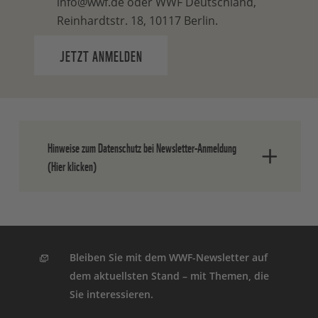
info@wwf.de oder WWF Deutschland,
Reinhardtstr. 18, 10117 Berlin.
JETZT ANMELDEN
Hinweise zum Datenschutz bei Newsletter-Anmeldung
(Hier klicken)
Nach dem Absenden der Daten senden
wir Ihnen eine E-Mail, in der Sie die
Anmeldung bestätigen müssen.
Bleiben Sie mit dem WWF-Newsletter auf
dem aktuellsten Stand – mit Themen, die
Ihre Einwilligung können Sie jederzeit
Sie interessieren.
ohne Angabe von Gründen widerrufen.
Einen formlosen Widerruf können Sie