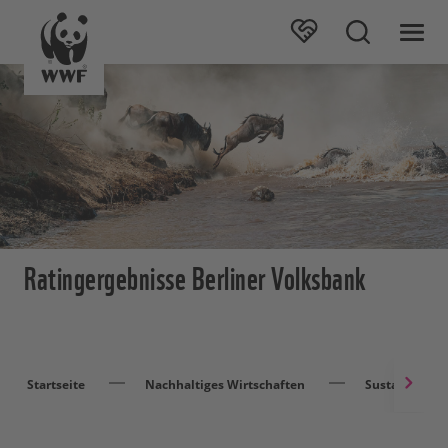
Ratingergebnisse Berliner Volksbank
Startseite
Nachhaltiges Wirtschaften
Sustainable F