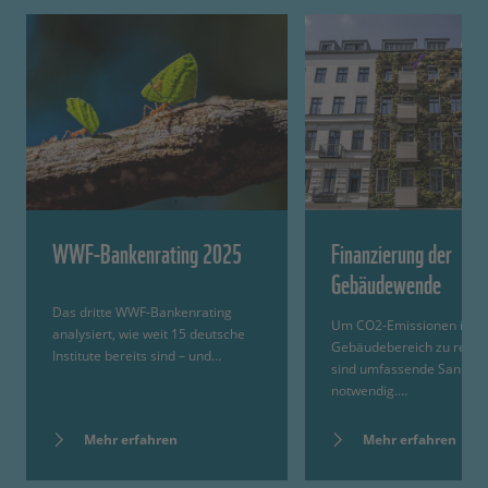
WWF-Bankenrating 2025
Finanzierung der
Gebäudewende
Das dritte WWF-Bankenrating
Um CO2-Emissionen im
analysiert, wie weit 15 deutsche
Gebäudebereich zu reduz
Institute bereits sind – und…
sind umfassende Sanieru
notwendig.…
Mehr erfahren
Mehr erfahren