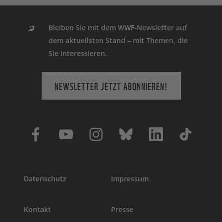
Öffnungen von E-Mails sowie ggf.
Spendenverhalten). Wir bewahren Ihre
Bleiben Sie mit dem WWF-Newsletter auf
personenbezogenen Daten so lange auf,
dem aktuellsten Stand – mit Themen, die
bis Sie die Einwilligung widerrufen. In den
Sie interessieren.
beschriebenen Prozess werden
technische Dienstleister und E-Mail
Versanddienstleister involviert, mit denen
NEWSLETTER JETZT ABONNIEREN!
ein datenschutzrechtlicher Vertrag zur
Auftragsverarbeitung besteht.
Weitere Einzelheiten zur Verarbeitung
Ihrer personenbezogenen Daten finden
Sie auf unserer
Datenschutzerklärung
.
Datenschutz
Impressum
Kontakt
Presse