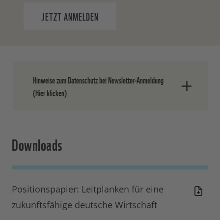
JETZT ANMELDEN
Hinweise zum Datenschutz bei Newsletter-Anmeldung
(Hier klicken)
Nach dem Absenden der Daten senden
Downloads
wir Ihnen eine E-Mail, in der Sie die
Anmeldung bestätigen müssen.
Ihre Einwilligung können Sie jederzeit
ohne Angabe von Gründen widerrufen.
Positionspapier: Leitplanken für eine
Einen formlosen Widerruf können Sie
zukunftsfähige deutsche Wirtschaft
entweder über den Abmeldelink in jedem