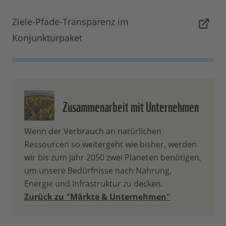
erstellen. Auf diese Weise versuchen wir,
den Newsletter-Service für Sie stetig zu
Ziele-Pfade-Transparenz im
verbessern und noch individueller über
Konjunkturpaket
unsere Naturschutzprojekte, Erfolge und
Aktionen zu informieren. Hierbei
verwenden wir verschiedene
Analysetools, Cookies und Pixel, um Ihre
personenbezogenen Daten zu erheben
Zusammenarbeit mit Unternehmen
und Ihre Interessen genauer verstehen zu
können. Soweit Sie sich damit
Wenn der Verbrauch an natürlichen
einverstanden erklären zugeschnittene
Ressourcen so weitergeht wie bisher, werden
und personalisierte Inhalte per E-Mail zu
wir bis zum Jahr 2050 zwei Planeten benötigen,
erhalten, wird der WWF Deutschland
um unsere Bedürfnisse nach Nahrung,
folgende Kategorien personenbezogener
Energie und Infrastruktur zu decken.
Daten über Sie verarbeiten: Stammdaten,
Zurück zu "Märkte & Unternehmen"
Kontakt-/Adressdaten,
Verhaltensinformationen (Klicks und