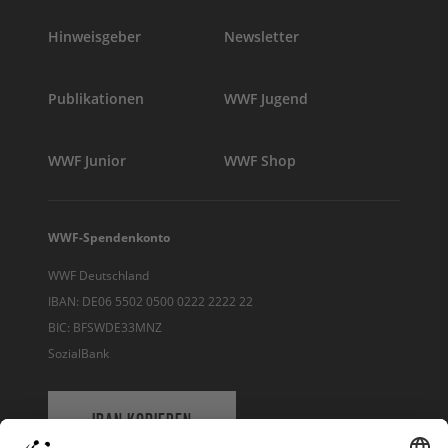
Hinweisgeber
Newsletter
Publikationen
WWF Jugend
WWF Junior
WWF Shop
WWF-Spendenkonto
WWF Deutschland
IBAN: DE06 5502 0500 0222 2222 22
BIC: BFSWDE33MNZ
SozialBank
IBAN KOPIEREN