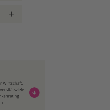
eit wie
r Wirtschaft.
ersitätsziele
nkenrating
ch