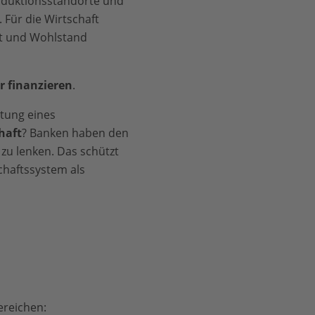
oduktionsstandorte und
 Für die Wirtschaft
eit und Wohlstand
r finanzieren
.
ltung eines
haft
? Banken haben den
 zu lenken. Das schützt
chaftssystem als
ereichen: