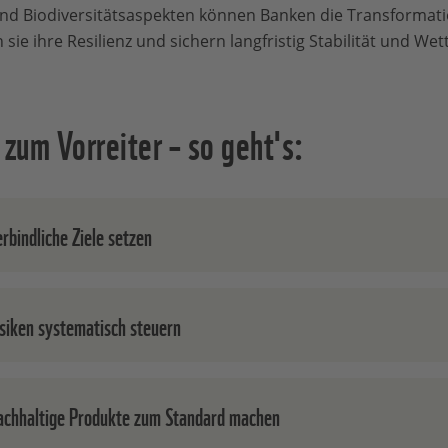
und Biodiversitätsaspekten können Banken die Transformatio
 sie ihre Resilienz und sichern langfristig Stabilität und We
zum Vorreiter – so geht's:
rbindliche Ziele setzen
schaftlich fundierte Klima- und Biodiversitätsziele müssen f
isiken systematisch steuern
schäftsstrategie, im Kredit- und Investmentgeschäft sowie 
ungsprozessen verankert werden – mit klaren Fristen und
steinen.
 und Naturrisiken müssen in alle relevanten Kredit- und
achhaltige Produkte zum Standard machen
itionsentscheidungen einfließen. Dafür braucht es transpar
 kontinuierliches Monitoring und klare Kriterien.