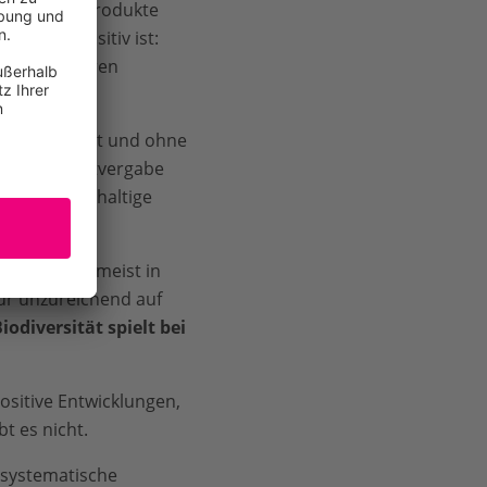
 Ziele und Produkte
Risiken
. Positiv ist:
nd integrieren
ufig unkonkret und ohne
In der Kreditvergabe
umente. Nachhaltige
ekte fehlen meist in
nur unzureichend auf
odiversität spielt bei
positive Entwicklungen,
t es nicht.
 systematische