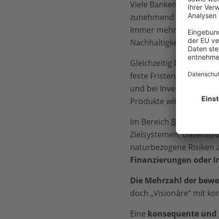
Viele Banken haben beim
zunehmend an und etab
Immer mehr Institute s
Nachhaltigkeitsfaktoren
Gleichzeitig bleibt die
Um
feste Fristen. Sie sind
und bei Investitionen f
Produkte wirken oft nur
Im Bereich
Biodiversität
Zielsystemen, Datenstru
naturbezogene Risiken 
Finanzierungen oder In
Die Mehrzahl der bewe
doch „Visionäre“ mit kon
Eine
konsequente und 