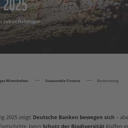
 2025
n zukunftsfähiges
ges Wirtschaften
Sustainable Finance
Bankenrating
 2025 zeigt:
Deutsche Banken bewegen sich
– ab
Fortschritte, beim
Schutz der Biodiversität
klaffen g