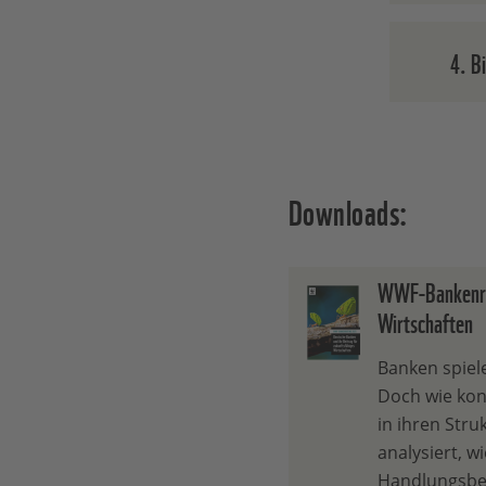
Nachha
4. B
müssen
nachha
Naturr
Klimar
Downloads:
WWF-Bankenrat
Wirtschaften
Banken spiele
Doch wie kon
in ihren Str
analysiert, w
Handlungsbed