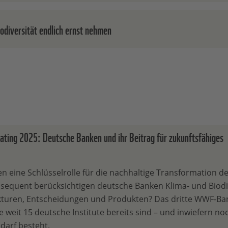
ltige Anlageprodukte dürfen keine Nische bleiben. Banken
iodiversität endlich ernst nehmen
 ihre Kundinnen und Kunden aktiv beraten und bei der
ltigen Transformation unterstützen.
isiken gehören auf die Agenda – mit der gleichen Dringlichk
isiken.
ing 2025: Deutsche Banken und ihr Beitrag für zukunftsfähiges
n eine Schlüsselrolle für die nachhaltige Transformation de
sequent berücksichtigen deutsche Banken Klima- und Biodiv
ukturen, Entscheidungen und Produkten? Das dritte WWF-Ba
ie weit 15 deutsche Institute bereits sind – und inwiefern no
arf besteht.