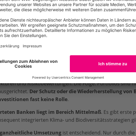
 Thema Klima Fortschritte gemacht. Sie passen Strategien,
lieren
erste Maßnahmen zur Steuerung klimabezogener 
chaffen grundlegende Rahmenwerke, definieren Klimaziele u
 in Entscheidungsprozesse.
setzung im Kerngeschäft oft zu langsam
. Ziele sind hä
 nicht immer konsequent in Geschäftsprozesse eingebunden. 
ehlen teilweise ambitionierte, verbindliche Steuerungsinstr
 punktuell.
sind die Defizite noch deutlicher: Natur- und Ökosystemasp
kturen und Risikobewertungen. Die Folge: Portfolios sind 
ausgerichtet.
Der Schutz oder die Wiederherstellung von Bi
vestitionen fast keine Rolle
.
rteten Banken liegt im Bereich Mittelmaß
. Es gibt erste 
sequent integrierten Klima- und Biodiversitätsstrategien gib
ganzheitliche Umsetzung
ist entscheidend. Nur durch die