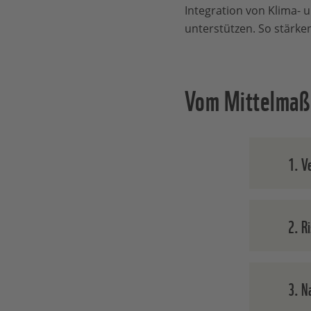
Integration von Klima- 
unterstützen. So stärken
Vom Mittelmaß 
1. Ve
Wissen
2. R
der Ge
Steuer
Meilen
Klima-
3. N
Invest
Daten,