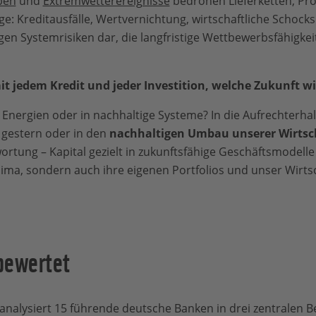
ben
und
Extremwetterereignisse
bedrohen Lieferketten, Pr
e: Kreditausfälle, Wertvernichtung, wirtschaftliche Schocks.
ngen Systemrisiken dar, die langfristige Wettbewerbsfähigk
 jedem Kredit und jeder Investition, welche Zukunft wi
le Energien oder in nachhaltige Systeme? In die Aufrechterha
 gestern oder in den
nachhaltigen Umbau unserer Wirtsc
ortung – Kapital gezielt in zukunftsfähige Geschäftsmodelle
ima, sondern auch ihre eigenen Portfolios und unser Wirts
bewertet
alysiert 15 führende deutsche Banken in drei zentralen B