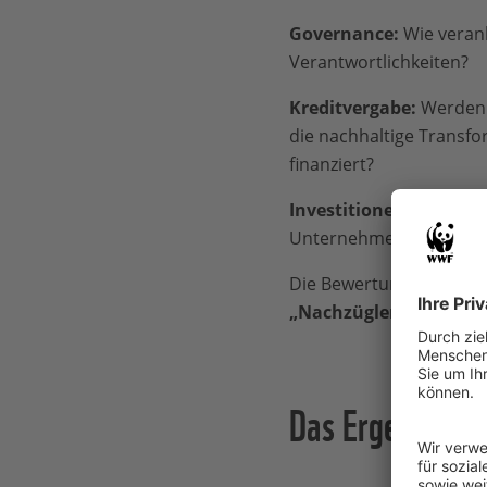
Governance:
Wie verank
Verantwortlichkeiten?
Kreditvergabe:
Werden N
die nachhaltige Transfo
finanziert?
Investitionen:
Wie berüc
Unternehmen ein, um sch
Die Bewertungsskala re
„Nachzügler“
(erheblic
Das Ergebnis im