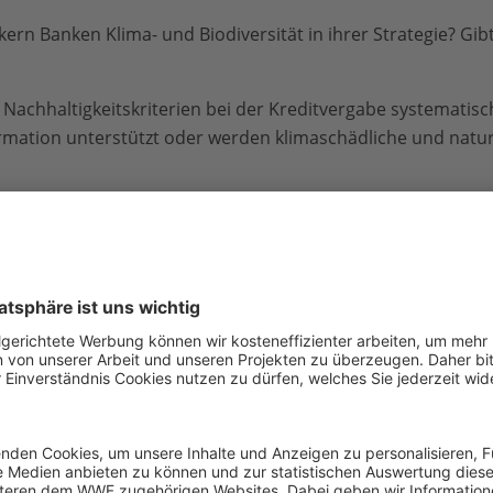
ern Banken Klima- und Biodiversität in ihrer Strategie? Gibt
achhaltigkeitskriterien bei der Kreditvergabe systematisc
rmation unterstützt oder werden klimaschädliche und natu
ksichtigen Banken Nachhaltigkeitskriterien bei ihren Invest
ädliche Praktiken zu beenden und zukunftsfähige Aktivität
icht von
„Visionär“
(konsequente Integration von Klima und 
her Nachholbedarf).
 Detail: Was gut läuft – und was nicht