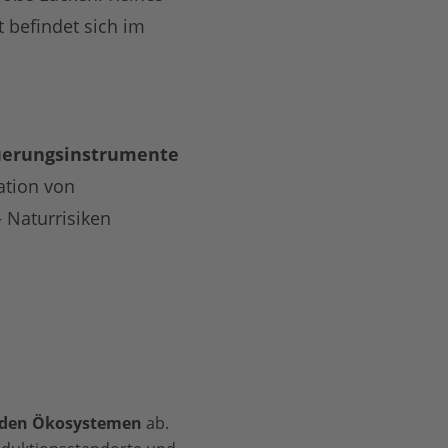
t befindet sich im
teuerungsinstrumente
ation von
 Naturrisiken
enden Ökosystemen
ab.