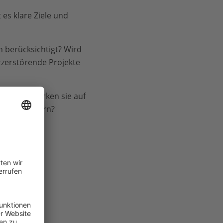
 es klare Ziele und
h berücksichtigt? Wird
rzerstörende Projekte
itionen? Wirken sie auf
en zu fördern?
Natur) bis