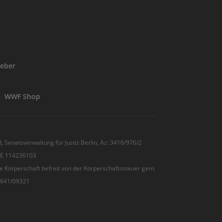
eber
WWF Shop
, Senatsverwaltung für Justiz Berlin, Az: 3416/976/2
 DE 114236103
e Körperschaft befreit von der Körperschaftssteuer gem.
7/641/09321