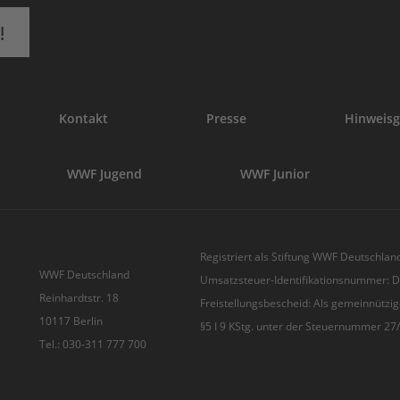
!
Kontakt
Presse
Hinweisg
WWF Jugend
WWF Junior
Registriert als Stiftung WWF Deutschland
WWF Deutschland
Umsatzsteuer-Identifikationsnummer:
Reinhardtstr. 18
Freistellungsbescheid: Als gemeinnützig
10117 Berlin
§5 I 9 KStg. unter der Steuernummer 2
Tel.: 030-311 777 700