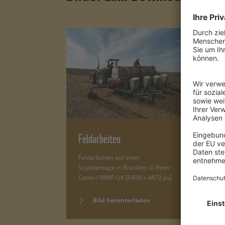
Feldarbeiten
J
Feldarbeiten auf einer
Ju
Sojaplantage in Brasilien © Peter
De
Caton / WWF-UK [6496 x 4872 px]
[5
Bild herunterladen