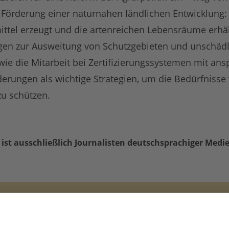
n Förderung einer naturnahen ländlichen Entwicklung: 
ttel erzeugt und die artenreichen Lebensräume erhäl
en zur Ausweitung von Schutzgebieten und unschäd
ie die Mitarbeit bei Zertifizierungssystemen mit ans
derungen als wichtige Strategien, um die Bedürfniss
u schützen.
 ist ausschließlich Journalisten
deutschsprachiger
Medie