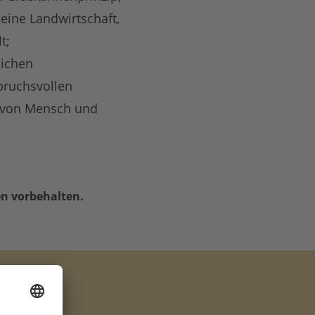
eine Landwirtschaft,
t;
lichen
pruchsvollen
e von Mensch und
n vorbehalten.