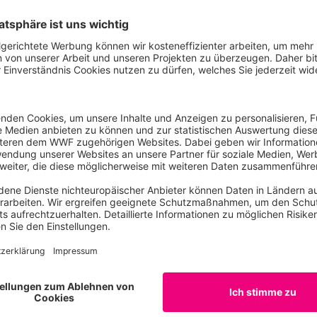
unge Kühe
Maisfeld
ngkühe in einem offenen Stall in
Maisfeld in Mecklenburg-
utschland © Sonja Ritter / WWF
Vorpommern © Sonja Ritter / W
751 x 3834 px]
[5583 x 3722 px]
Bild herunterladen
Bild herunterladen