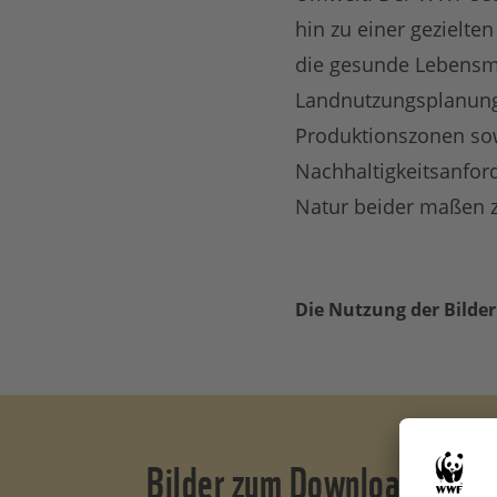
hin zu einer gezielte
die gesunde Lebensmi
Landnutzungsplanung
Produktionszonen sow
Nachhaltigkeitsanfor
Natur beider maßen z
Die Nutzung der Bilder
Bilder zum Download