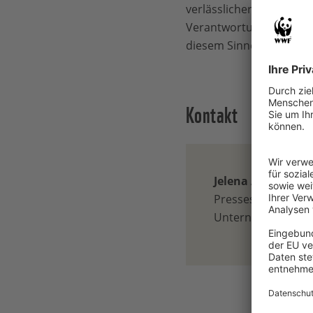
verlässlicher Finanzier
Verantwortung der Union
diesem Sinne annehme
Kontakt
Jelena Admoni
Pressesprecherin 
Unternehmenskoo