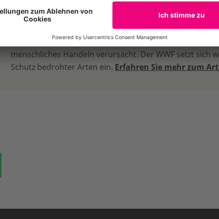
Bedrohte Arten
Der Rückgang der biologischen Vielfalt wird maßgeblich
menschliches Handeln verursacht. Der WWF setzt sich we
Schutz bedrohter Arten ein.
Erfahren Sie mehr zum Ar
ok
auf Bluesky
Teilen auf Whatsapp