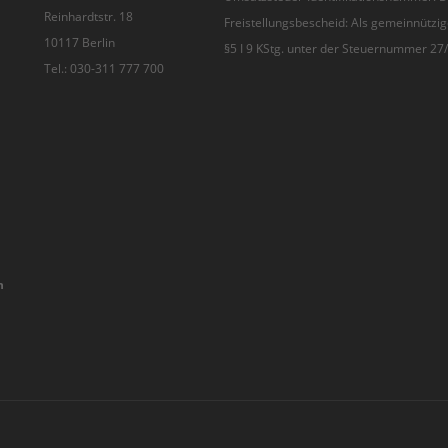
Reinhardtstr. 18
Freistellungsbescheid: Als gemeinnützig
10117 Berlin
§5 I 9 KStg. unter der Steuernummer 2
Tel.: 030-311 777 700
n