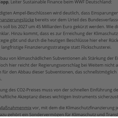
Kopp
, Leiter Sustainable Finance beim WWF Deutschland:
digten Ampel-Beschlüssen wird deutlich, dass Einsparungen
inanzierungslücke
bereits vor dem Urteil des Bundesverfass
oll bis 2027 um 45 Milliarden Euro gekürzt werden. Wie d
 unklar. Hinzu kommt, dass es zur Erreichung der Klimaschut
egie gibt und durch die heutigen Beschlüsse hier eher Rück- 
langfristige Finanzierungsstrategie statt Flickschusterei.
mbau von klimaschädlichen Subventionen als Stärkung der E
doch hier reicht der Regierungsvorschlag bei Weitem nicht a
ür den Abbau dieser Subventionen, das schnellstmöglich
s.
ung des CO2-Preises muss von der schnellen Einführung des
haftliche Akzeptanz dieses wichtigen Instruments sicherzust
Maßnahmenmix
vor, mit dem die Klimaschutzfinanzierung je
Dazu gehört ein Sondervermögen für Klimaschutz und Trans