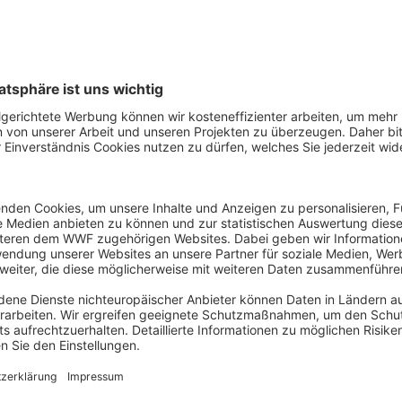
ung im Grundgesetz verankert wird. Hierfür appelliert der W
, die sich der gesamtgesellschaftlichen Aufgabe der Zukunf
n muss.
E-Mail
für
Tel: 030311777423
perationen