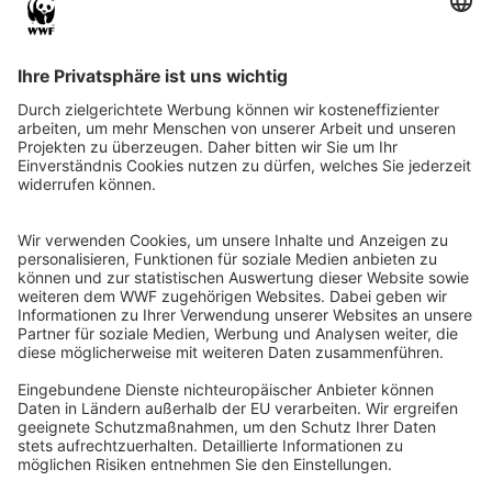
QR-CODE FÜR BANKING-APP
WWF Deutschland
Reinhardtstr. 18
10117 Berlin
Tel.: 030-311 777 700
Ihre Spende kann steuerlich geltend gemacht werden
Registriert als Stiftung WWF Deutschland, Senatsverwaltung für
Justiz Berlin, Az: 3416/976/2
Umsatzsteuer-Identifikationsnummer: DE 114236103
Freistellungsbescheid: Als gemeinnützige Körperschaft befreit
von der Körperschaftssteuer gem. §5 I 9 KStg. unter der
Steuernummer 27/641/09321
© WWF Deutschland 2026