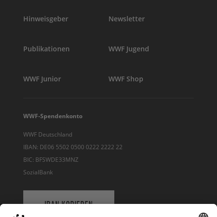
Hinweisgeber
Newsletter
Publikationen
WWF Jugend
WWF Junior
WWF Shop
WWF-Spendenkonto
WWF Deutschland
IBAN: DE06 5502 0500 0222 2222 22
BIC: BFSWDE33MNZ
SozialBank
IBAN KOPIEREN