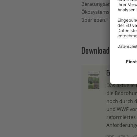
Beratungsangebote für W
Ökosystems zu erhalten
überleben.“
Download Zusammen
Ein Bundeswal
Das aktuelle
die Bedrohun
noch durch d
und WWF vorg
reformiertes
Anforderunge
PDF - 478,31 K