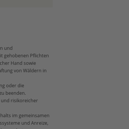
en und
it gehobenen Pflichten
icher Hand sowie
aftung von Wäldern in
ng oder die
 zu beenden.
 und risikoreicher
erhalts im gemeinsamen
gssysteme und Anreize,