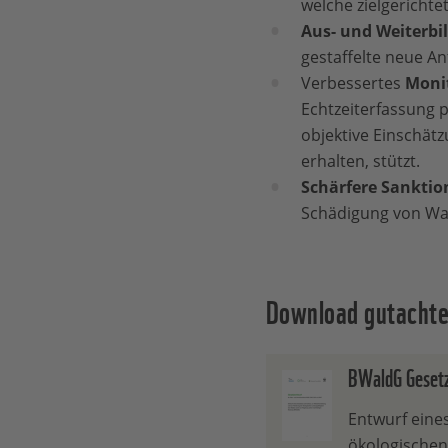
welche zielgerichte
Aus- und Weiterbi
gestaffelte neue A
Verbessertes
Moni
Echtzeiterfassung 
objektive Einschätz
erhalten, stützt.
Schärfere Sankti
Schädigung von Wal
Download gutachter
BWaldG Geset
Entwurf eine
ökologischen