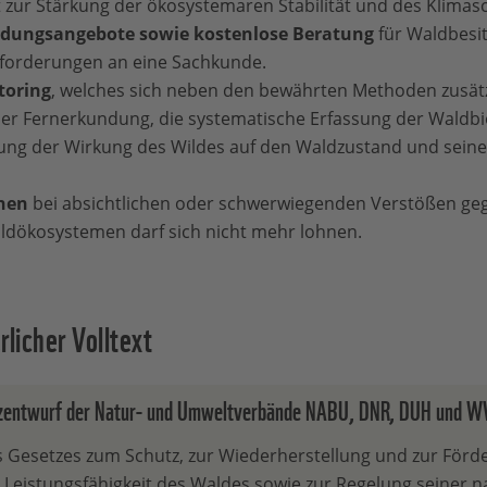
t zur Stärkung der ökosystemaren Stabilität und des Klimas
ldungsangebote sowie kostenlose Beratung
für Waldbesi
nforderungen an eine Sachkunde.
toring
, welches sich neben den bewährten Methoden zusätzl
per Fernerkundung, die systematische Erfassung der Waldbio
ung der Wirkung des Wildes auf den Waldzustand und seine F
onen
bei absichtlichen oder schwerwiegenden Verstößen geg
dökosystemen darf sich nicht mehr lohnen.
licher Volltext
zentwurf der Natur- und Umweltverbände NABU, DNR, DUH und 
s Gesetzes zum Schutz, zur Wiederherstellung und zur Förd
 Leistungsfähigkeit des Waldes sowie zur Regelung seiner n