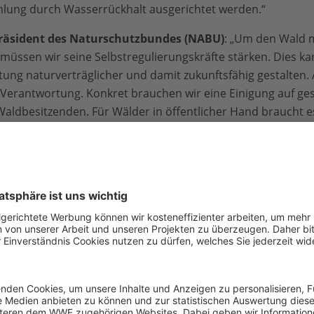
hlung durch Wasserrückhalt ausgerichtet werden.“
Präsident des Naturschutzbundes (NABU)
: „Um den Wald m
 müssen wir seine Selbstregulierungskräfte stärken. Dies k
ung naturverträglicher und damit zukunftsfähig gestalten. A
i Verantwortung. Konkret brauchen wir eine Einigung auf ges
 Waldbesitzenden. Für Wälder in öffentlicher Hand braucht 
ndards. In Schutzgebieten muss die Forstwirtschaft sich am 
bestehen aktuell noch sehr große Probleme. Mit einem neu
enorme Chancen für Natur und Wirtschaft gleichermaßen 
zt gemeinsam nutzen.“
rogrammleiterin Wald (WWF):
„Der Harz ist ein schockieren
ckte, sieht es heute aus wie in einem schlechten Science Fi
n Deutschland noch frei von Schäden. Dabei verpflichtet uns
ne Flächenausdehnung zu bewahren. Das neue Gesetz muss d
orbildliches Waldmanagement sind. So sollte flächige Nut
 80 Prozent für Holzeinschlag genutzt werden können. Neu