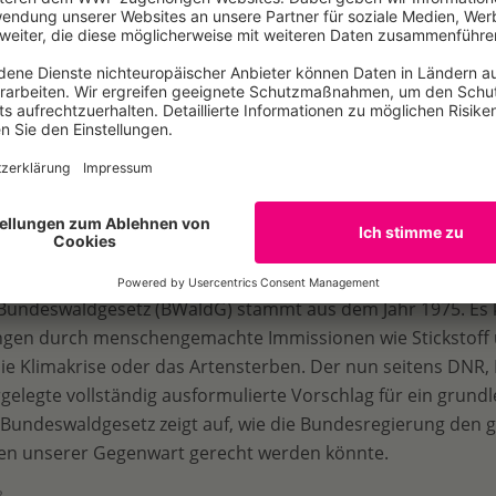
aldbesitzende helfen, Boden, Fauna und Flora als wichtige
. Nur so kann der Wald angesichts der hohen Holznachfrag
fassung des Vorschlags für ein neues Bundesw
dgesetz (BWaldG) für das 21. Jahrhundert
 Bundeswaldgesetz (BWaldG) stammt aus dem Jahr 1975. Es
gen durch menschengemachte Immissionen wie Stickstoff 
ie Klimakrise oder das Artensterben. Der nun seitens DNR
elegte vollständig ausformulierte Vorschlag für ein grund
 Bundeswaldgesetz zeigt auf, wie die Bundesregierung den 
n unserer Gegenwart gerecht werden könnte.
B