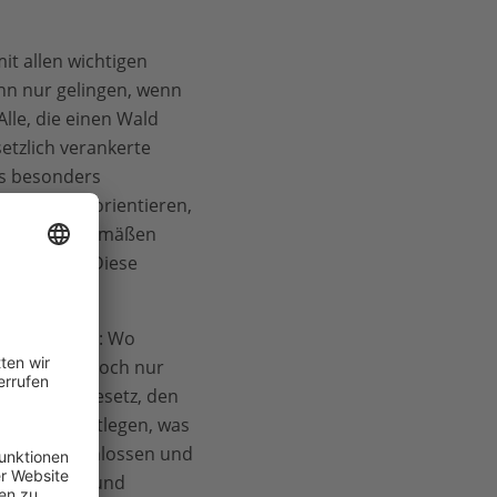
it allen wichtigen
ann nur gelingen, wenn
lle, die einen Wald
etzlich verankerte
es besonders
Schutzziel orientieren,
en und zeitgemäßen
verbunden. Diese
des Beispiel: Wo
ction Film. Doch nur
 das Grundgesetz, den
eutlich festlegen, was
zung ausgeschlossen und
e Bildungs- und