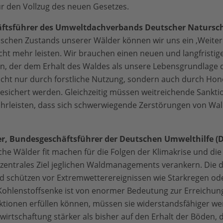
r den Vollzug des neuen Gesetzes.
äftsführer des Umweltdachverbands Deutscher Natursch
schen Zustands unserer Wälder können wir uns ein ‚Weiter 
ht mehr leisten. Wir brauchen einen neuen und langfristig
n, der dem Erhalt des Waldes als unsere Lebensgrundlage 
icht nur durch forstliche Nutzung, sondern auch durch Hon
esichert werden. Gleichzeitig müssen weitreichende Sankt
rleisten, dass sich schwerwiegende Zerstörungen von Wa
r, Bundesgeschäftsführer der Deutschen Umwelthilfe (
e Wälder fit machen für die Folgen der Klimakrise und die
 zentrales Ziel jeglichen Waldmanagements verankern. Die
d schützen vor Extremwetterereignissen wie Starkregen od
 Kohlenstoffsenke ist von enormer Bedeutung zur Erreichung
tionen erfüllen können, müssen sie widerstandsfähiger we
irtschaftung stärker als bisher auf den Erhalt der Böden,