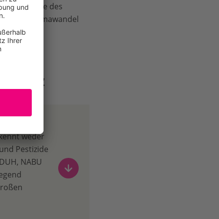
 Bestandteile des
e und im Klimawandel
aldgesetz
 kennt weder
und Pestizide
, DUH, NABU
legend
großen