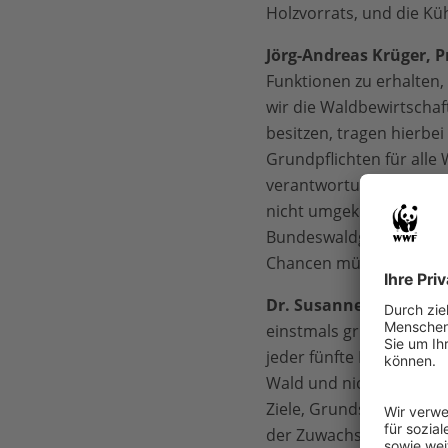
Holzvorrats, und die Kü
Jörg-Andreas Krüger, 
Funktionen zu erhalten,
wir die Waldbewirtschaft
besitzen, tragen hierbe
Grundpflichten für alle
verantwortungsvolle Sta
nicht umgekehrt. Hier 
Bundeswaldgesetz sind 
Chancen müssen wir jet
Dr. Susanne Winter, P
einstmals grüner Wald lo
jeder fünfte Baum ist i
Wald und nicht nur sei
Ziele, Grundsätze und v
der Zuwachs zu maximal