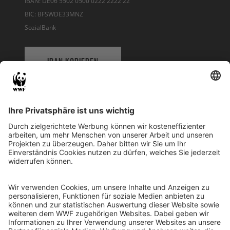
IBAN: DE06 5502 0500 0222 2222 22
BIC: BFSWDE33MNZ
SozialBank
IBAN KOPIEREN
QR-CODE FÜR BANKING-APP
WWF Deutschland
Reinhardtstr. 18
10117 Berlin
Tel.: 030-311 777 700
Ihre Spende kann steuerlich geltend gemacht werden
Registriert als Stiftung WWF Deutschland, Senatsverwaltung für
Justiz Berlin, Az: 3416/976/2