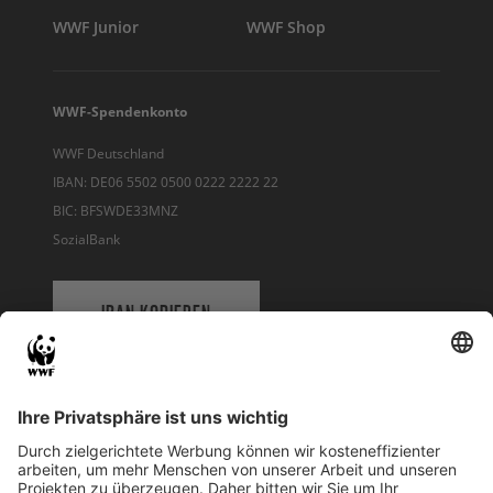
WWF Junior
WWF Shop
WWF-Spendenkonto
WWF Deutschland
IBAN: DE06 5502 0500 0222 2222 22
BIC: BFSWDE33MNZ
SozialBank
IBAN KOPIEREN
QR-CODE FÜR BANKING-APP
WWF Deutschland