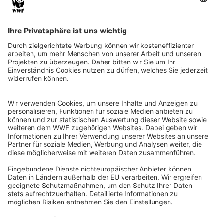
QR-CODE FÜR BANKING-APP
WWF Deutschland
Reinhardtstr. 18
10117 Berlin
Tel.: 030-311 777 700
Ihre Spende kann steuerlich geltend gemacht werden
Registriert als Stiftung WWF Deutschland, Senatsverwaltung für
Justiz Berlin, Az: 3416/976/2
Umsatzsteuer-Identifikationsnummer: DE 114236103
Freistellungsbescheid: Als gemeinnützige Körperschaft befreit
von der Körperschaftssteuer gem. §5 I 9 KStg. unter der
Steuernummer 27/641/09321
© WWF Deutschland 2026