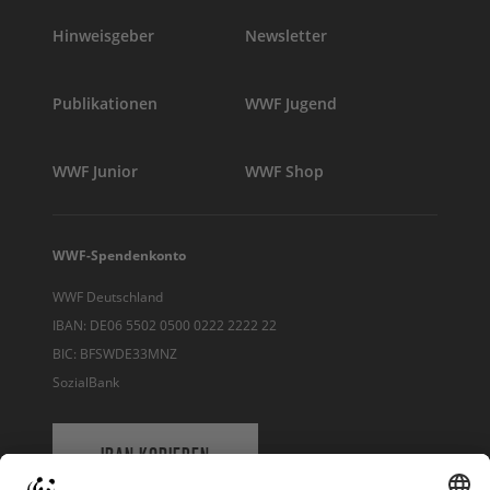
Hinweisgeber
Newsletter
Publikationen
WWF Jugend
WWF Junior
WWF Shop
WWF-Spendenkonto
WWF Deutschland
IBAN: DE06 5502 0500 0222 2222 22
BIC: BFSWDE33MNZ
SozialBank
IBAN KOPIEREN