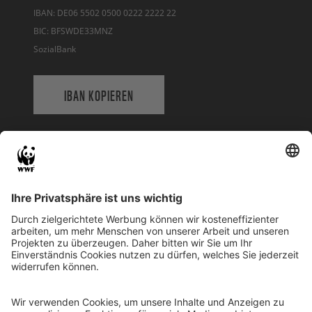
IBAN: DE06 5502 0500 0222 2222 22
BIC: BFSWDE33MNZ
SozialBank
IBAN KOPIEREN
QR-CODE FÜR BANKING-APP
WWF Deutschland
Reinhardtstr. 18
10117 Berlin
Tel.: 030-311 777 700
Ihre Spende kann steuerlich geltend gemacht werden
Registriert als Stiftung WWF Deutschland, Senatsverwaltung für