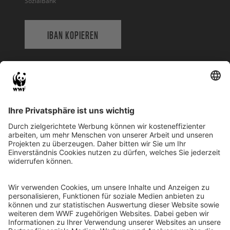
SozialBank
IBAN KOPIEREN
QR-CODE FÜR BANKING-APP
WWF Deutschland
Reinhardtstr. 18
10117 Berlin
Tel.: 030-311 777 700
Ihre Spende kann steuerlich geltend gemacht werden
Registriert als Stiftung WWF Deutschland, Senatsverwaltung für
Justiz Berlin, Az: 3416/976/2
Umsatzsteuer-Identifikationsnummer: DE 114236103
Freistellungsbescheid: Als gemeinnützige Körperschaft befreit