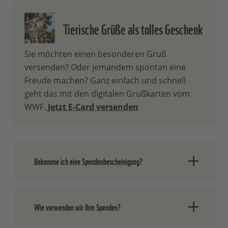
Tierische Grüße als tolles Geschenk
Sie möchten einen besonderen Gruß
versenden? Oder jemandem spontan eine
Freude machen? Ganz einfach und schnell
geht das mit den digitalen Grußkarten vom
WWF.
Jetzt E-Card versenden
Bekomme ich eine Spendenbescheinigung?
Spenden an den WWF Deutschland sind
Wie verwenden wir Ihre Spenden?
gemäß § 10 b Abs. 1 EStG steuerlich
abzugsfähig.
Für Ihre Spende senden wir