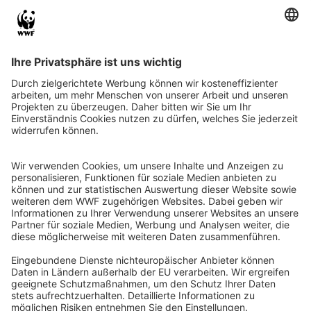
QR-CODE FÜR BANKING-APP
WWF Deutschland
Reinhardtstr. 18
10117 Berlin
Tel.: 030-311 777 700
Ihre Spende kann steuerlich geltend gemacht werden
Registriert als Stiftung WWF Deutschland, Senatsverwaltung für
Justiz Berlin, Az: 3416/976/2
Umsatzsteuer-Identifikationsnummer: DE 114236103
Freistellungsbescheid: Als gemeinnützige Körperschaft befreit
von der Körperschaftssteuer gem. §5 I 9 KStg. unter der
Steuernummer 27/641/09321
© WWF Deutschland 2026