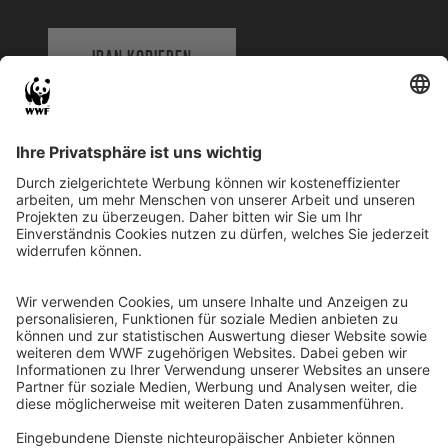
IBAN KOPIEREN
QR-CODE FÜR BANKING-APP
WWF Deutschland
Reinhardtstr. 18
10117 Berlin
Tel.: 030-311 777 700
Ihre Spende kann steuerlich geltend gemacht werden
Registriert als Stiftung WWF Deutschland, Senatsverwaltung für
Justiz Berlin, Az: 3416/976/2
Umsatzsteuer-Identifikationsnummer: DE 114236103
Freistellungsbescheid: Als gemeinnützige Körperschaft befreit