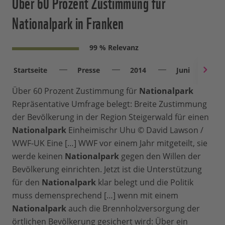
Über 60 Prozent Zustimmung für
Nationalpark in Franken
99 % Relevanz
Startseite
Presse
2014
Juni
Ü
Über 60 Prozent Zustimmung für
Nationalpark
Repräsentative Umfrage belegt: Breite Zustimmung
der Bevölkerung in der Region Steigerwald für einen
Nationalpark
Einheimischr Uhu © David Lawson /
WWF-UK Eine […] WWF vor einem Jahr mitgeteilt, sie
werde keinen
Nationalpark
gegen den Willen der
Bevölkerung einrichten. Jetzt ist die Unterstützung
für den
Nationalpark
klar belegt und die Politik
muss demensprechend […] wenn mit einem
Nationalpark
auch die Brennholzversorgung der
örtlichen Bevölkerung gesichert wird: Über ein