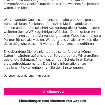
Reinhardtstr. 18
10117 Berlin
Tel.: 030-311 777 700
Ihre Spende kann steuerlich geltend gemacht werden
Registriert als Stiftung WWF Deutschland, Senatsverwaltung für
Justiz Berlin, Az: 3416/976/2
Umsatzsteuer-Identifikationsnummer: DE 114236103
Freistellungsbescheid: Als gemeinnützige Körperschaft befreit
von der Körperschaftssteuer gem. §5 I 9 KStg. unter der
Steuernummer 27/641/09321
© WWF Deutschland 2026