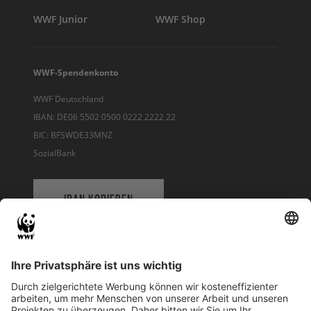
WWF Junior
WWF Shop
WWF-Spendenkonto
WWF Deutschland
IBAN: DE06 5502 0500 0222 2222 22
BIC: BFSWDE33MNZ
SozialBank
IBAN KOPIEREN
QR-CODE FÜR BANKING-APP
WWF Deutschland