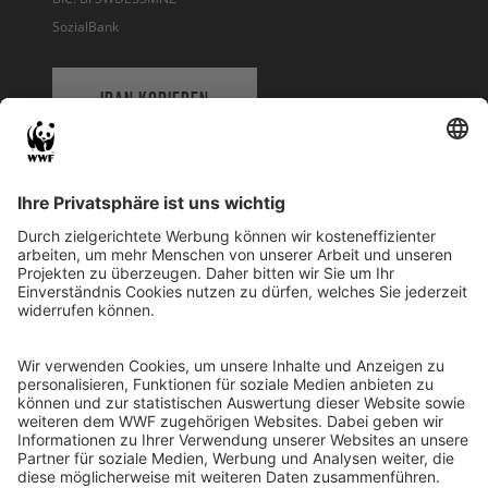
SozialBank
IBAN KOPIEREN
QR-CODE FÜR BANKING-APP
WWF Deutschland
Reinhardtstr. 18
10117 Berlin
Tel.: 030-311 777 700
Ihre Spende kann steuerlich geltend gemacht werden
Registriert als Stiftung WWF Deutschland, Senatsverwaltung für
Justiz Berlin, Az: 3416/976/2
Umsatzsteuer-Identifikationsnummer: DE 114236103