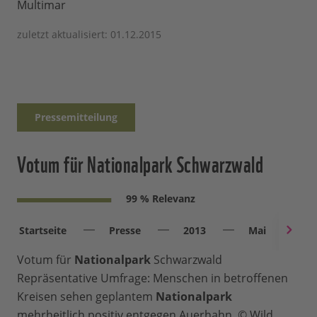
Multimar
zuletzt aktualisiert: 01.12.2015
Pressemitteilung
Votum für Nationalpark Schwarzwald
99 % Relevanz
Startseite
Presse
2013
Mai
V
Votum für
Nationalpark
Schwarzwald
Repräsentative Umfrage: Menschen in betroffenen
Kreisen sehen geplantem
Nationalpark
mehrheitlich positiv entgegen Auerhahn. © Wild