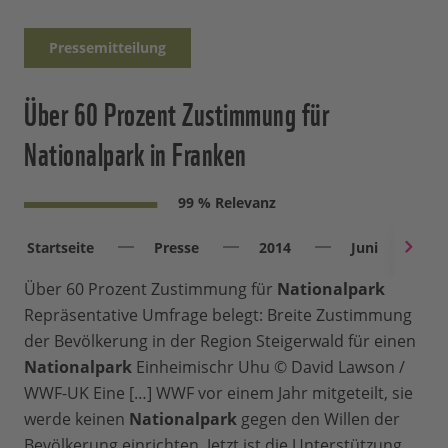
Pressemitteilung
Über 60 Prozent Zustimmung für
Nationalpark in Franken
99 % Relevanz
Startseite
Presse
2014
Juni
Ü
Über 60 Prozent Zustimmung für
Nationalpark
Repräsentative Umfrage belegt: Breite Zustimmung
der Bevölkerung in der Region Steigerwald für einen
Nationalpark
Einheimischr Uhu © David Lawson /
WWF-UK Eine […] WWF vor einem Jahr mitgeteilt, sie
werde keinen
Nationalpark
gegen den Willen der
Bevölkerung einrichten. Jetzt ist die Unterstützung