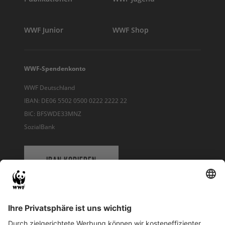
WWF Junior
WWF Shop
WWF-Spendenkonto
WWF Deutschland
IBAN: DE06 5502 0500 0222 2222 22
BIC: BFSWDE33MNZ
SozialBank
IBAN KOPIEREN
QR-CODE FÜR BANKING-APP