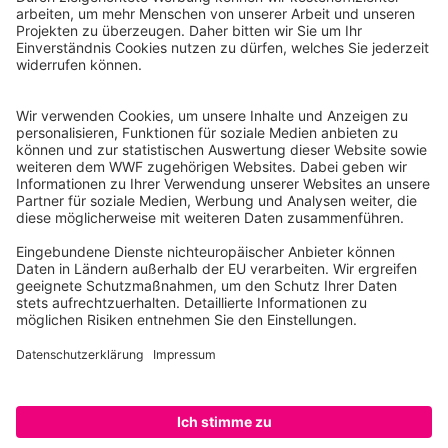
WWF Deutschland
Reinhardtstr. 18
10117 Berlin
Tel.: 030-311 777 700
Ihre Spende kann steuerlich geltend gemacht werden
Registriert als Stiftung WWF Deutschland, Senatsverwaltung für
Justiz Berlin, Az: 3416/976/2
Umsatzsteuer-Identifikationsnummer: DE 114236103
Freistellungsbescheid: Als gemeinnützige Körperschaft befreit
von der Körperschaftssteuer gem. §5 I 9 KStg. unter der
Steuernummer 27/641/09321
© WWF Deutschland 2026