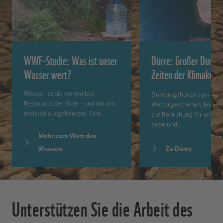
WWF-Studie: Was ist unser
Dürre: Großer Durst 
Wasser wert?
Zeiten der Klimakrise
Wasser ist die wertvollste
Dürren gehören zum
Ressource der Erde – und die am
Wettergeschehen, können
meisten ausgebeutete. Eine…
zur Bedrohung für unsere
Seen und…
Mehr zum Wert des
Wassers
Zu Dürre
Unterstützen Sie die Arbeit des