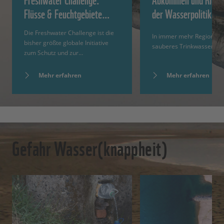
Flüsse & Feuchtgebiete…
der Wasserpolitik
Die Freshwater Challenge ist die
In immer mehr Regionen 
bisher größte globale Initiative
sauberes Trinkwasser kn
zum Schutz und zur…
Mehr erfahren
Mehr erfahren
Gefahr Wasser(knappheit)