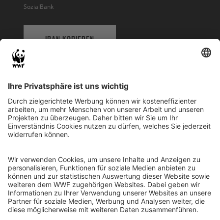
SozialBank
IBAN KOPIEREN
QR-CODE FÜR BANKING-APP
WWF Deutschland
Reinhardtstr. 18
10117 Berlin
Tel.: 030-311 777 700
Ihre Spende kann steuerlich geltend gemacht werden
Registriert als Stiftung WWF Deutschland, Senatsverwaltung für
Justiz Berlin, Az: 3416/976/2
Umsatzsteuer-Identifikationsnummer: DE 114236103