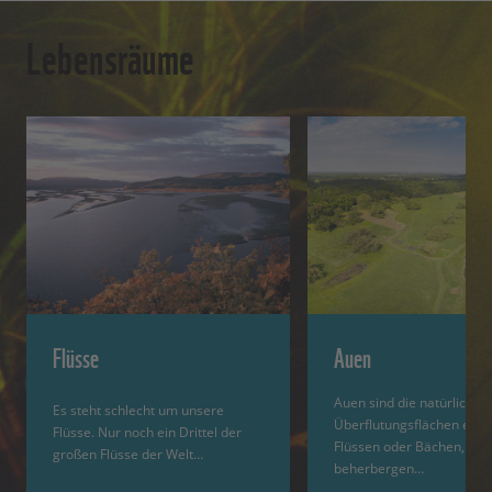
Lebensräume
Flüsse
Auen
Auen sind die natürlichen
Es steht schlecht um unsere
Überflutungsflächen entl
Flüsse. Nur noch ein Drittel der
Flüssen oder Bächen,
großen Flüsse der Welt…
beherbergen…