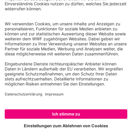
Reinhardtstr. 18
10117 Berlin
Tel.: 030-311 777 700
Ihre Spende kann steuerlich geltend gemacht werden
Registriert als Stiftung WWF Deutschland, Senatsverwaltung für
Justiz Berlin, Az: 3416/976/2
Umsatzsteuer-Identifikationsnummer: DE 114236103
Freistellungsbescheid: Als gemeinnützige Körperschaft befreit
von der Körperschaftssteuer gem. §5 I 9 KStg. unter der
Steuernummer 27/641/09321
© WWF Deutschland 2026