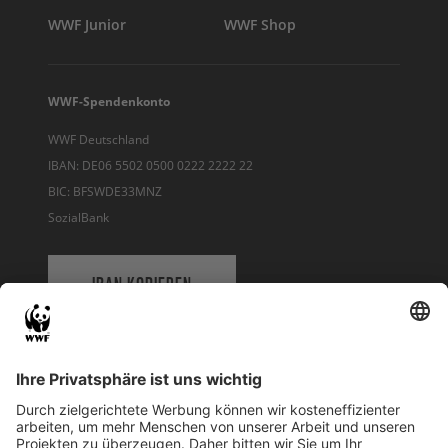
WWF Junior
WWF Shop
WWF-Spendenkonto
WWF Deutschland
IBAN: DE06 5502 0500 0222 2222 22
BIC: BFSWDE33MNZ
SozialBank
IBAN KOPIEREN
QR-CODE FÜR BANKING-APP
WWF Deutschland