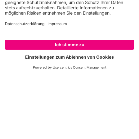
aber gesehen, dass Änderungen und
Nachbesserungen möglich sind. Dafür müssen wir
aber laut bleiben.
Vielen
Dank an alle, die unterzeichnet haben, die
uns mit Spenden unterstützen, die mit uns auf
die Straßen gehen und für den Klimaschutz aktiv
sind.
SPENDEN
© David Tong / WWF Neuseeland
Am Rande der Weltklimakonferenz haben wir
Bundesumweltministerin Svenja Schulze die 360.000
Unterschriften überreicht und sie aufgefordert, das
Motto der Konferenz auch zuhause umzusetzen: Zeit
zu handeln! © David Tong / WWF Neuseeland