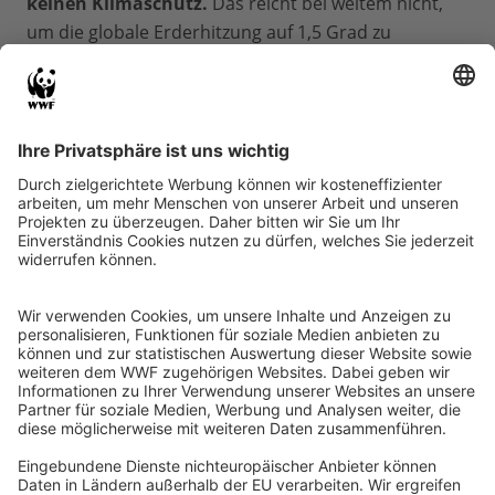
keinen Klimaschutz.
Das reicht bei weitem nicht,
um die globale Erderhitzung auf 1,5 Grad zu
begrenzen.
Fast
360.000 Menschen
habe daraufhin in kurzer
Zeit unseren Online-Appell „Klimaschutz jetzt“
unterzeichnet und die Regierung zum Nachbessern
dieses Päckchens aufgefordert.
Da sie dies bisher nicht getan hat, haben am 29.11.
erneut
Hunderttausende Menschen in mehr
als
500 Orten
in Deutschland protestiert.
„
Klimaschutz jetzt und für alle
“ haben wir
gefordert.
Für ein Klimapaket, das sozial und
wirksam ist.
Die Bundesregierung scheint die
Klimaschutzbewegung aktuell noch weitestgehend
aussitzen zu wollen. Am Beispiel des katastrophalen
Entwurfs für ein Kohleausstiegsgesetz haben wir