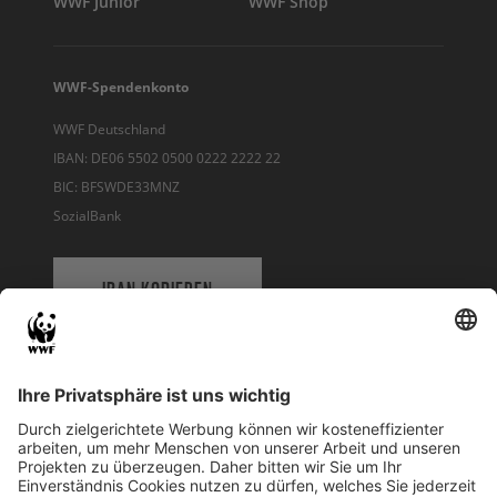
WWF Junior
WWF Shop
WWF-Spendenkonto
WWF Deutschland
IBAN: DE06 5502 0500 0222 2222 22
BIC: BFSWDE33MNZ
SozialBank
IBAN KOPIEREN
QR-CODE FÜR BANKING-APP
WWF Deutschland
Reinhardtstr. 18