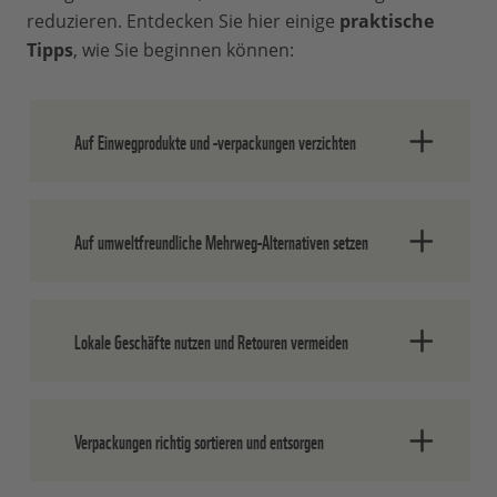
reduzieren. Entdecken Sie hier einige
praktische
Tipps
, wie Sie beginnen können:
Auf Einwegprodukte und -verpackungen verzichten
Einfach mal unnötige Einwegprodukte
Auf umweltfreundliche Mehrweg-Alternativen setzen
und Verpackungen weglassen – durch
bewussten und verantwortungsvollen
Konsum können wir alle einen Beitrag
Greifen Sie zu
Mehrwegalternativen
, die
leisten.
Lokale Geschäfte nutzen und Retouren vermeiden
ökologisch sinnvoll sind und oft
wiederverwendet werden können.
Bringen Sie sie am besten zeitnah zurück,
Bevorzugen Sie den Einkauf im Laden um
damit sie gespült und direkt wieder
Verpackungen richtig sortieren und entsorgen
die Ecke und vermeiden Sie unnötige
genutzt werden können.
Retouren beim Online-Shopping. Wenn