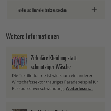
Sie online einkaufen, wird manchmal
Trennen Sie gebrauchte Verpackungen
schon eine Mehrweg-Variante angeboten.
Händler und Hersteller direkt ansprechen
sorgfältig – in ihre Bestandteile – und
Einfach ausprobieren.
entsorgen Sie sie in den richtigen
Mülltonnen.
Wenn Ihnen übermäßige oder unnötige
Weitere Informationen
Verpackungen auffallen, sprechen Sie
einfach direkt die Händler oder Hersteller
darauf an – Ihr Feedback zählt!
Zirkuläre Kleidung statt
schmutziger Wäsche
Die Textilindustrie ist wie kaum ein anderer
Wirtschaftssektor trauriges Paradebeispiel für
Ressourcenverschwendung.
Weiterlesen...