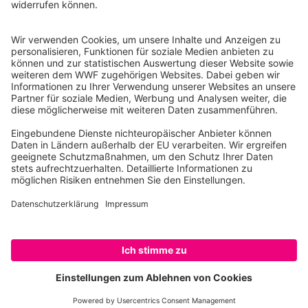
10117 Berlin
Tel.: 030-311 777 700
Ihre Spende kann steuerlich geltend gemacht werden
Registriert als Stiftung WWF Deutschland, Senatsverwaltung für
Justiz Berlin, Az: 3416/976/2
Umsatzsteuer-Identifikationsnummer: DE 114236103
Freistellungsbescheid: Als gemeinnützige Körperschaft befreit
von der Körperschaftssteuer gem. §5 I 9 KStg. unter der
Steuernummer 27/641/09321
© WWF Deutschland 2026
SPENDEN