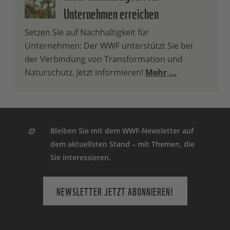
Unternehmen erreichen
Ihre Einwilligung können Sie jederzeit
ohne Angabe von Gründen widerrufen.
Setzen Sie auf Nachhaltigkeit für
Einen formlosen Widerruf können Sie
Unternehmen: Der WWF unterstützt Sie bei
entweder über den Abmeldelink in jedem
der Verbindung von Transformation und
Newsletter oder durch eine E-Mail an
Naturschutz. Jetzt informieren!
Mehr ...
info(at)wwf.de
oder schriftlich an WWF
Deutschland Reinhardstr. 18, 10117 Berlin
richten. In diesem Falle wird der WWF die
Sie betreffenden personenbezogenen
Daten künftig nicht mehr für die Zwecke
Bleiben Sie mit dem WWF-Newsletter auf
des Versands des Newsletters
dem aktuellsten Stand – mit Themen, die
verarbeiten.
Sie interessieren.
Wir wollen Ihnen nur Interessantes und
NEWSLETTER JETZT ABONNIEREN!
Spannendes schicken und arbeiten
ständig an der Weiterentwicklung
unseres Newsletter-Angebots. Dafür