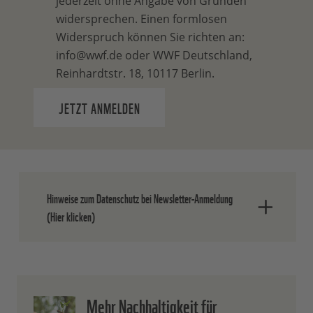
jederzeit ohne Angabe von Gründen
widersprechen. Einen formlosen
Widerspruch können Sie richten an:
info@wwf.de oder WWF Deutschland,
Reinhardtstr. 18, 10117 Berlin.
JETZT ANMELDEN
Hinweise zum Datenschutz bei Newsletter-Anmeldung
(Hier klicken)
Nach dem Absenden der Daten senden
wir Ihnen eine E-Mail, in der Sie die
Mehr Nachhaltigkeit für
Anmeldung bestätigen müssen.