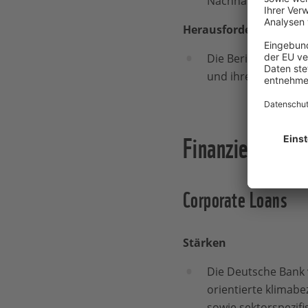
Nachhaltigkeitsrepo
Herausforderungen
Die Berichterstattu
und ihre finanziell
Finanzieren
Corporate Loans
Stärken
Die Deutsche Bank 
orientierte klimabe
sowie sektorspezif