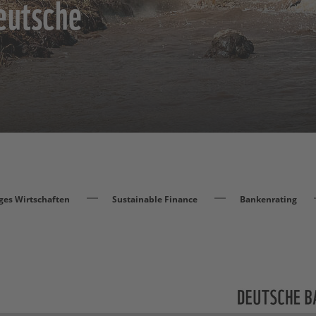
eutsche
ges Wirtschaften
Sustainable Finance
Bankenrating