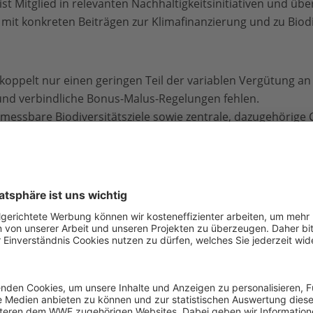
st Mitglied in relevanten Nachhaltigkeitsinitiativen und ü
mit konkreten Beiträgen zur Klimafinanzierung und zu Biodi
koppelt nur einen geringen Teil der variablen Vergütung an
 und verbindliche Bonus-Malus-Regelungen fehlen.
, messbare Biodiversitätsziele sowie zentrale, dazugehörig
und Reporting
nalysiert physische und transitorische Risiken umfassend 
ativ und quantitativ in ihr übergreifendes Risikomanagement
gig anerkannte Klima- und Biodiversitätsstandards wie TC