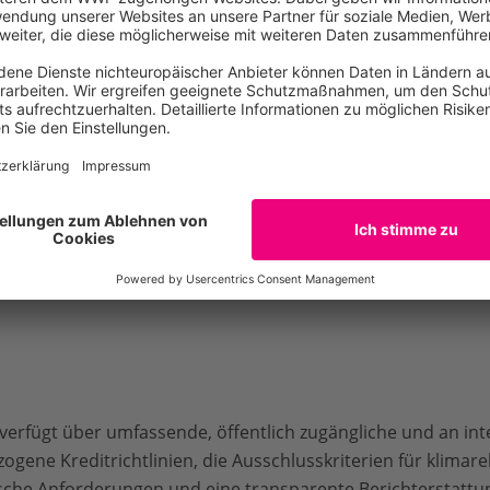
rting genutzt.
ng zu Nachhaltigkeitsrisiken erfolgt überwiegend qualitativ; 
en Auswirkungen werden nicht konsistent erfasst.
verfügt über umfassende, öffentlich zugängliche und an in
zogene Kreditrichtlinien, die Ausschlusskriterien für klimare
ische Anforderungen und eine transparente Berichterstatt