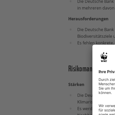
Die Deutsche Bank i
in mehreren davon 
Herausforderungen
Die Deutsche Bank 
Biodiversitätsziele
Es fehlen konkrete
Risikomanagement 
Stärken
Die Deutsche Bank a
Klimarisiken qualit
Es werden durchgän