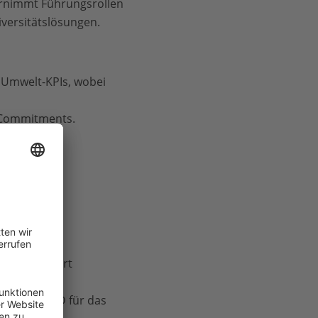
bernimmt Führungsrollen
versitätslösungen.
 Umwelt-KPIs, wobei
e Commitments.
und integriert
.
FD und TNFD für das